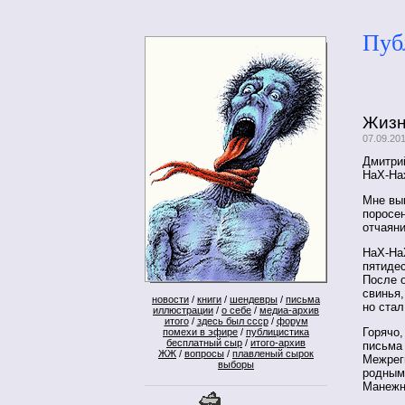
Пуб
Жизн
07.09.20
Дмитри
НаХ-На
Мне вы
поросе
отчаяни
НаХ-На
пятидес
После о
свинья,
новости
/
книги
/
шендевры
/
письма
но стал
иллюстрации
/
о себе
/
медиа-архив
итого
/
здесь был ссср
/
форум
Горячо,
помехи в эфире
/
публицистика
бесплатный сыр
/
итого-архив
письма 
ЖЖ
/
вопросы
/
плавленый сырок
Межрег
выборы
родным 
Манежн