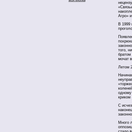
нецензу
«Связьи
накопле
Агро» и
В 1999 
прогол
Появле
похрюк
законно
того, н
братом 
мочат в
Летом 2
Начина
неупра
«торжес
колене
одному 
криком 
С исче
наконец
законно
Много 
оппозиц
стало в