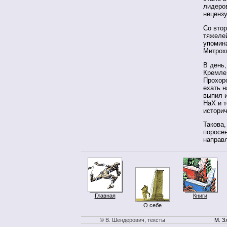
лидеро
нецензу
Со вто
тяжеле
упомин
Митрох
В день,
Кремле
Прохор
ехать н
выпил 
НаХ и т
историч
Такова,
поросен
направ
Главная
Книги
О себе
© В. Шендерович, тексты
М. З