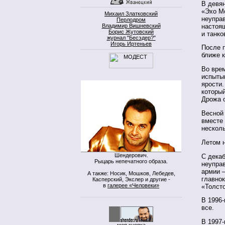
В девян
«Эхо Мо
Михаил Златковский
неупра
Перлодром
настоящ
Владимир Вишневский
Борис Жутовский
и танко
журнал "Бесэдер?"
Игорь Иртеньев
После 
ближе к
Во вре
испыты
ярости.
который
Дрожа о
Весной 
вместе 
несколь
Летом 
Шендерович.
С дека
Рыцарь непечатного образа.
неуправ
армии —
А также: Носик, Мошков, Лебедев,
главно
Касперский, Экслер и другие -
в
галерее «Человеки»
«Толст
В 1996-
все.
В 1997
моя кнопка