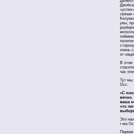
Дьявол,
Джобса 
«успех»
связан 
Колумни
увы, пр
разборч
интелли
поймем 
политич
сторону
очень 
от наци
В этом 
спасит
час оч
Тут мы,
Осс:
«С пло
вечно.
ваша к
что ле
выборы
Это наз
г-жа Ос
Первая 