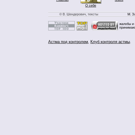
О себе
© В. Шендерович, тексты
М. З
жалобы и 
принимаю
Астма под контролем
,
Клуб контроля астмы
.