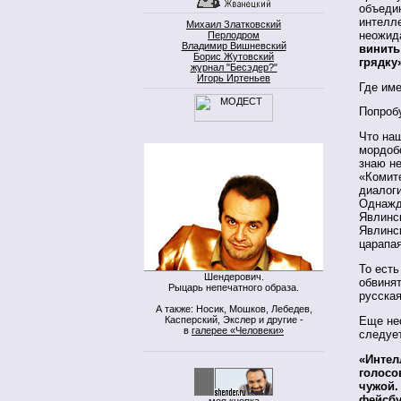
объеди
интелл
Михаил Златковский
неожид
Перлодром
Владимир Вишневский
винить
Борис Жутовский
грядку
журнал "Бесэдер?"
Игорь Иртеньев
Где им
Попроб
Что наш
мордоб
знаю н
«Комите
диалоги
Однажд
Явлинс
Явлинс
царапая
То есть
Шендерович.
обвинят
Рыцарь непечатного образа.
русская
А также: Носик, Мошков, Лебедев,
Касперский, Экслер и другие -
Еще нес
в
галерее «Человеки»
следует
«Интел
голосов
чужой.
фейсбу
моя кнопка