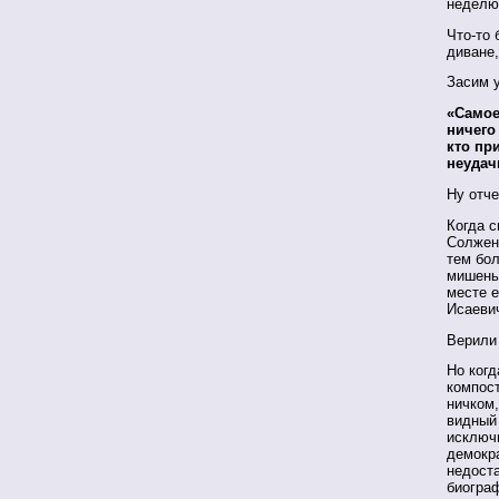
неделю 
Что-то 
диване,
Засим у
«Самое
ничего
кто пр
неудач
Ну отче
Когда 
Солжен
тем бол
мишенью
месте 
Исаеви
Верили
Но когд
компос
ничком,
видный
исключ
демокра
недоста
биогра