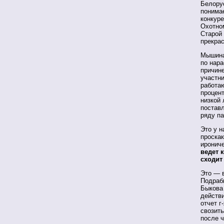
Белорус
понима
конкуре
Охотном
Старой 
прекрас
Мышина
по нара
причине
участни
работа
процент
низкой
поставл
ряду п
Это у н
проска
иронич
ведет 
сходит
Это — в
Подраби
Быкова 
действи
отчет г
свозит
после 