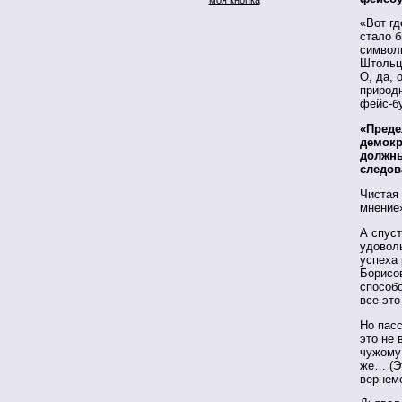
«Вот гд
стало б
символ
Штольц
О, да, 
природ
фейс-бу
«Преде
демокр
должны
следов
Чистая
мнение
А спуст
удоволь
успеха
Борисо
способ
все это
Но пасс
это не 
чужому 
же… (Эт
вернемс