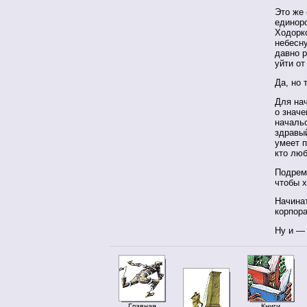
Это же 
единор
Ходорк
небесн
давно р
уйти от
Да, но 
Для нач
о значе
началь
здравы
умеет п
кто лю
Подрем
чтобы х
Начинат
корпора
Ну и —
Главная
Книги