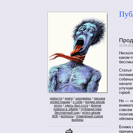
Пуб
Прод
15.09.20
Несколь
каком-
бессмы
Статья
полемик
собачь
начале 
улучши
горюй.
новости
/
книги
/
шендевры
/
письма
Но — «
иллюстрации
/
о себе
/
медиа-архив
внимате
итого
/
здесь был ссср
/
форум
помехи в эфире
/
публицистика
совсем 
бесплатный сыр
/
итого-архив
позити
ЖЖ
/
вопросы
/
плавленый сырок
обломо
выборы
Ближе к
причину