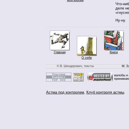
Что-ниб
деле не
«гнусно
Ну-ну.
Главная
Книги
О себе
© В. Шендерович, тексты
М. З
жалобы и 
принимаю
Астма под контролем
,
Клуб контроля астмы
.