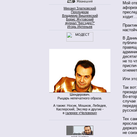
Мой отв
афориз
Михаил Златковский
преслед
Перлодром
Владимир Вишневский
ходит…
Борис Жутовский
журнал "Бесэдер?"
Практик
Игорь Иртеньев
настой
В Дани
публич
правяще
админис
десяти
не то ч
приспич
огнемет
Или это
Так вот
президе
Шендерович.
Во-втор
Рыцарь непечатного образа.
случае 
передер
А также: Носик, Мошков, Лебедев,
Касперский, Экслер и другие -
русской
в
галерее «Человеки»
Тех сам
яросла
держать
не сои
моя кнопка