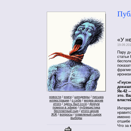
Пуб
«У н
19.09.20
Пару д
статьи
бесполе
показат
фрагме
иронизи
«Гнусн
доказа
Як-42 
это. В
новости
/
книги
/
шендевры
/
письма
власт
иллюстрации
/
о себе
/
медиа-архив
итого
/
здесь был ссср
/
форум
помехи в эфире
/
публицистика
Интерес
бесплатный сыр
/
итого-архив
нравитс
ЖЖ
/
вопросы
/
плавленый сырок
именно 
выборы
отшибе 
Что за