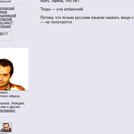
Мать Тереза, что ли?
атковский
Тогда — учи албанский.
дром
ишневский
Потому что ясным русским языком назвать вещи 
товский
— не получается.
есэдер?"
ртеньев
ович.
тного образа.
Мошков, Лебедев,
лер и другие -
Человеки»
нопка