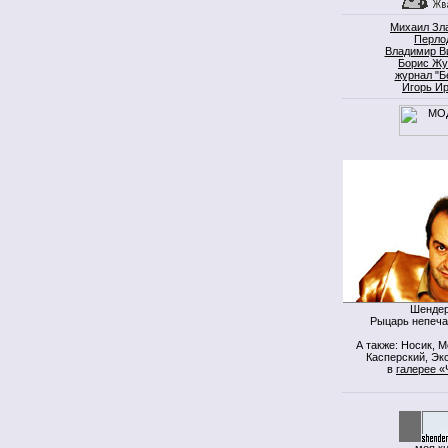
Михаил Зл
Перло
Владимир В
Борис Жу
журнал "Б
Игорь И
Шендер
Рыцарь непеча
А также: Носик, 
Касперский, Экс
в
галерее «
моя к