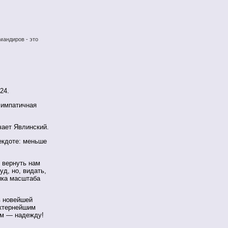
мандиров - это
24.
симпатичная
чает Явлинский.
екдоте: меньше
 вернуть нам
д, но, видать,
ика масштаба
в новейшей
актернейшим
ам — надежду!