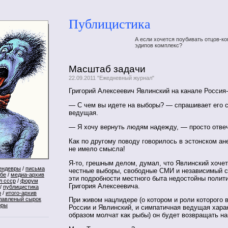
Публицистика
А если хочется поубивать отцов-ко
эдипов комплекс?
Масштаб задачи
22.09.2011 "Ежедневный журнал"
Григорий Алексеевич Явлинский на канале Россия-
— С чем вы идете на выборы? — спрашивает его 
ведущая.
— Я хочу вернуть людям надежду, — просто отве
Как по другому поводу говорилось в эстонском ан
не имело смысла!
Я-то, грешным делом, думал, что Явлинский хочет
ендевры
/
письма
честные выборы, свободные СМИ и независимый су
ебе
/
медиа-архив
эти подробности местного быта недостойны полит
л ссср
/
форум
Григория Алексеевича.
/
публицистика
р
/
итого-архив
лавленый сырок
При живом нацлидере (о котором и роли которого 
оры
России и Явлинский, и симпатичная ведущая хар
образом молчат как рыбы) он будет возвращать н