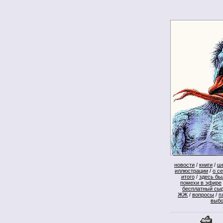
новости
/
книги
/
ш
иллюстрации
/
о с
итого
/
здесь бы
помехи в эфире
бесплатный сы
ЖЖ
/
вопросы
/
п
выб