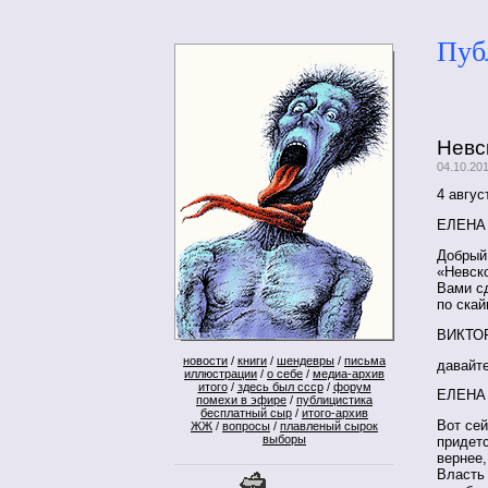
Пуб
Невс
04.10.20
4 авгус
ЕЛЕНА
Добрый 
«Невско
Вами сд
по ска
ВИКТО
новости
/
книги
/
шендевры
/
письма
давайте
иллюстрации
/
о себе
/
медиа-архив
итого
/
здесь был ссср
/
форум
ЕЛЕНА
помехи в эфире
/
публицистика
бесплатный сыр
/
итого-архив
Вот сей
ЖЖ
/
вопросы
/
плавленый сырок
выборы
придетс
вернее,
Власть 