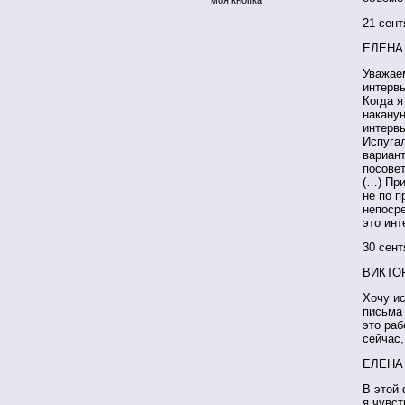
21 сент
ЕЛЕНА
Уважаем
интервь
Когда я
наканун
интерв
Испугал
вариант
посовет
(…) При
не по п
непосре
это инт
30 сент
ВИКТО
Хочу ис
письма 
это раб
сейчас,
ЕЛЕНА
В этой 
я чувст