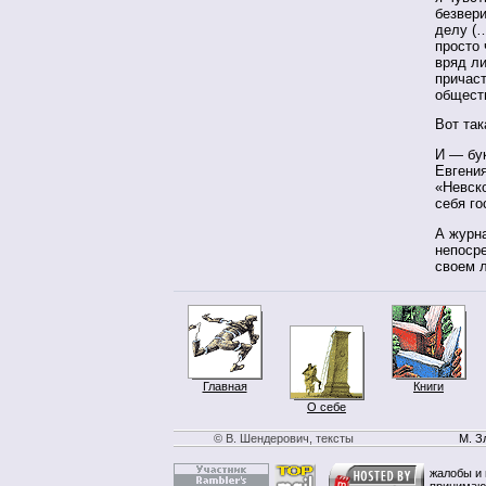
безвери
делу (…
просто 
вряд ли
причаст
обществ
Вот так
И — бук
Евгени
«Невск
себя г
А журн
непоср
своем л
Главная
Книги
О себе
© В. Шендерович, тексты
М. З
жалобы и 