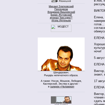
в лоб, 
рассуж
Михаил Златковский
Перлодром
ВИКТО
Владимир Вишневский
Борис Жутовский
Елена, 
журнал "Бесэдер?"
Игорь Иртеньев
намере
готов..
согласи
обижусь
ЕЛЕНА
Хорошо
культур
ночи!
5 авгус
ЕЛЕНА
Виктор
Шендерович.
знают, 
Рыцарь непечатного образа.
17 авгу
А также: Носик, Мошков, Лебедев,
Касперский, Экслер и другие -
в
галерее «Человеки»
ЕЛЕНА
Виктор,
чтения 
сдать м
объеме 
моя кнопка