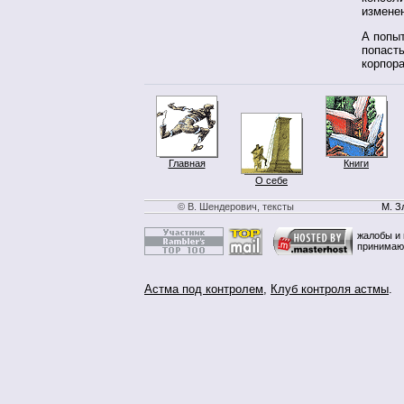
измене
А попы
попасть
корпор
Главная
Книги
О себе
© В. Шендерович, тексты
М. З
жалобы и 
принимаю
Астма под контролем
,
Клуб контроля астмы
.