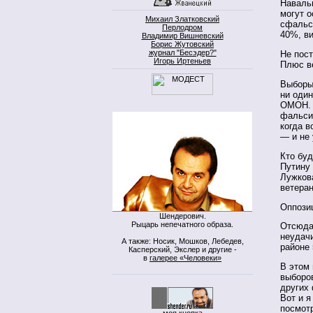
Навальн
могут о
Михаил Златковский
сфальси
Перлодром
40%, ви
Владимир Вишневский
Борис Жутовский
журнал "Бесэдер?"
Не пос
Игорь Иртеньев
Плюс в
Выборы 
ни один
ОМОН. И
фальсиф
когда в
— и не 
Кто бу
Путину 
Лужков
ветера
Оппози
Шендерович.
Рыцарь непечатного образа.
Отсюда
неудач
А также: Носик, Мошков, Лебедев,
районе
Касперский, Экслер и другие -
в
галерее «Человеки»
В этом 
выборов
других
Вот и я
посмотр
моя кнопка