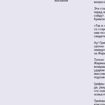
вопрос
Эти ста
перед 
сойдут
Кремле
«Так в
со сто
нам по
свидете
Ау! Гри
срочно 
немедл
за Жири
Только 
Жирика 
возвра
ударом
массов
подлож
Цифры 
да, раз
что ска
осмысл
Требов
консол