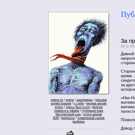
Пуб
За п
28.11.20
Дивной
напроле
сторонн
Сторонн
кроме…
свидет
за друг
испорч
«Нах-На
новости
/
книги
/
шендевры
/
письма
математ
иллюстрации
/
о себе
/
медиа-архив
матема
итого
/
здесь был ссср
/
форум
помехи в эфире
/
публицистика
палест
бесплатный сыр
/
итого-архив
ЖЖ
/
вопросы
/
плавленый сырок
Позвол
выборы
Довод 