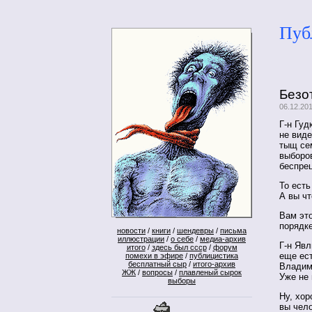
Пуб
Безо
06.12.20
Г-н Гуд
не виде
тыщ се
выборов
беспре
То есть
А вы ч
Вам это
порядк
новости
/
книги
/
шендевры
/
письма
иллюстрации
/
о себе
/
медиа-архив
Г-н Явл
итого
/
здесь был ссср
/
форум
еще ес
помехи в эфире
/
публицистика
бесплатный сыр
/
итого-архив
Владими
ЖЖ
/
вопросы
/
плавленый сырок
Уже не
выборы
Ну, хор
вы чело