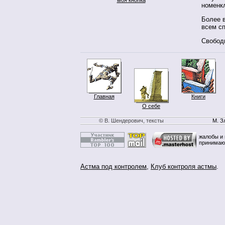
номенкл
Более в
всем сп
Свободн
Главная
Книги
О себе
© В. Шендерович, тексты
М. З
жалобы и 
принимаю
Астма под контролем
,
Клуб контроля астмы
.