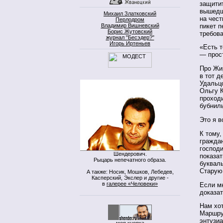
защити
вышедши
Михаил Златковский
на чест
Перлодром
пикет п
Владимир Вишневский
Борис Жутовский
требов
журнал "Бесэдер?"
Игорь Иртеньев
«Есть т
— прост
Про Жир
в тот 
Удальцо
Ольгу 
проходи
бубнил
Это я в
К тому,
гражда
господи
Шендерович.
показа
Рыцарь непечатного образа.
букваль
Старую
А также: Носик, Мошков, Лебедев,
Касперский, Экслер и другие -
в
галерее «Человеки»
Если м
доказа
Нам хо
Маршру
энтузиа
моя кнопка