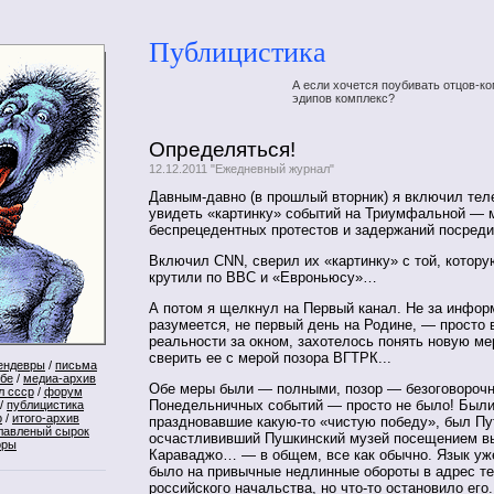
Публицистика
А если хочется поубивать отцов-ко
эдипов комплекс?
Определяться!
12.12.2011 "Ежедневный журнал"
Давным-давно (в прошлый вторник) я включил тел
увидеть «картинку» событий на Триумфальной — 
беспрецедентных протестов и задержаний посред
Включил CNN, сверил их «картинку» с той, котор
крутили по BBC и «Евроньюсу»…
А потом я щелкнул на Первый канал. Не за инфор
разумеется, не первый день на Родине, — просто 
реальности за окном, захотелось понять новую ме
сверить ее с мерой позора ВГТРК...
ендевры
/
письма
ебе
/
медиа-архив
Обе меры были — полными, позор — безоговороч
л ссср
/
форум
Понедельничных событий — просто не было! Был
/
публицистика
р
/
итого-архив
праздновавшие какую-то «чистую победу», был Пу
лавленый сырок
осчастлививший Пушкинский музей посещением в
оры
Караваджо… — в общем, все как обычно. Язык уж
было на привычные недлинные обороты в адрес т
российского начальства, но что-то остановило его.