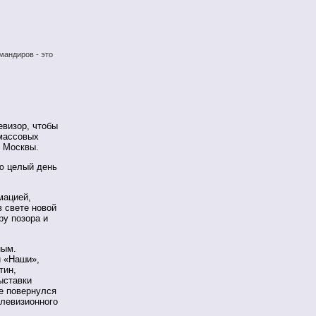
мандиров - это
евизор, чтобы
массовых
и Москвы.
ую целый день
мацией,
в свете новой
ру позора и
ным.
и «Наши»,
тин,
ыставки
е повернулся
елевизионного