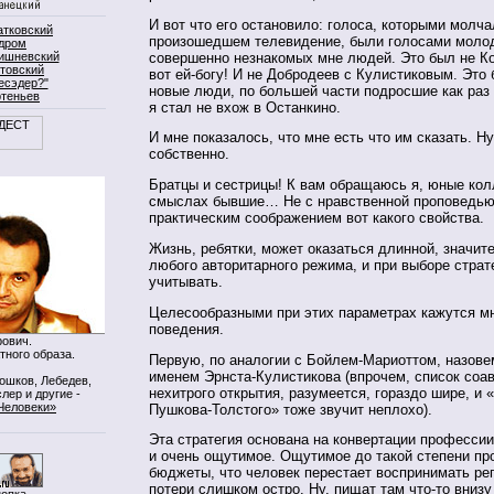
И вот что его остановило: голоса, которыми молча
атковский
произошедшем телевидение, были голосами моло
дром
совершенно незнакомых мне людей. Это был не Ко
ишневский
товский
вот ей-богу! И не Добродеев с Кулистиковым. Это
есэдер?"
новые люди, по большей части подросшие как раз 
ртеньев
я стал не вхож в Останкино.
И мне показалось, что мне есть что им сказать. Ну
собственно.
Братцы и сестрицы! К вам обращаюсь я, юные колл
смыслах бывшие… Не с нравственной проповедью,
практическим соображением вот какого свойства.
Жизнь, ребятки, может оказаться длинной, значит
любого авторитарного режима, и при выборе страт
учитывать.
Целесообразными при этих параметрах кажутся м
поведения.
ович.
тного образа.
Первую, по аналогии с Бойлем-Мариоттом, назов
именем Эрнста-Кулистикова (впрочем, список соав
Мошков, Лебедев,
нехитрого открытия, разумеется, гораздо шире, и 
лер и другие -
Человеки»
Пушкова-Толстого» тоже звучит неплохо).
Эта стратегия основана на конвертации профессии
и очень ощутимое. Ощутимое до такой степени пр
бюджеты, что человек перестает воспринимать ре
потери слишком остро. Ну, пищат там что-то вниз
нопка