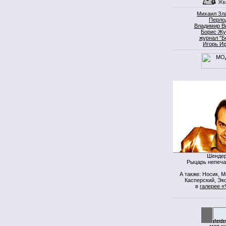
Михаил Зл
Перло
Владимир В
Борис Жу
журнал "Б
Игорь И
Шендер
Рыцарь непеча
А также: Носик, 
Касперский, Экс
в
галерее «
моя к