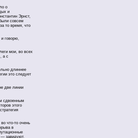
ло о
дых и
нстантин Эрнст,
 были совсем
за то время, что
 и говорю,
еги мои, во всех
 а с
ельно длиннее
егии это следует
не две линии
ем сдвоенным
торов этого
«стратегия
 во что-то очень
орыва в
путационные
у — завидуют,