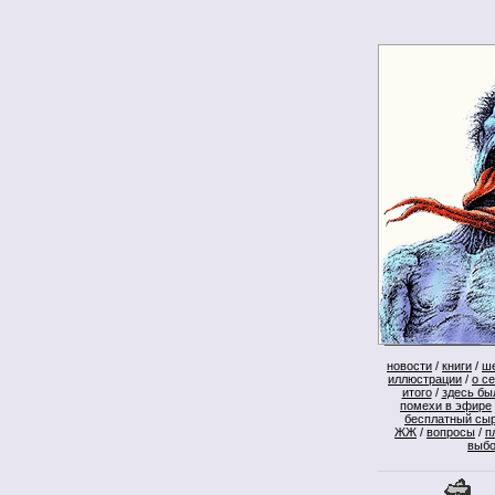
новости
/
книги
/
ш
иллюстрации
/
о с
итого
/
здесь бы
помехи в эфире
бесплатный сы
ЖЖ
/
вопросы
/
п
выб