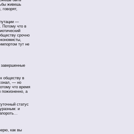
дьбы живешь
 говорят,
епутации —
. Потому что в
риотический
 обществу срочно
экономисты,
импортом тут не
и завершенные
 к обществу в
сонал, — но
потому что время
 пожизненно, а
жуточный статус
уразным: и
запороть…
верю, как вы