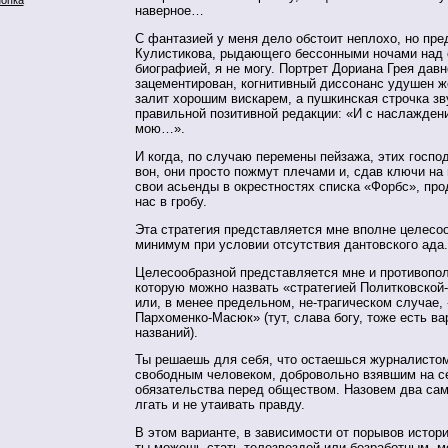
наверное…
С фантазией у меня дело обстоит неплохо, но пре
Кулистикова, рыдающего бессонными ночами над 
биографией, я не могу. Портрет Дориана Грея дав
зацементирован, когнитивный диссонанс удушен ж
залит хорошим вискарем, а пушкинская строчка зв
правильной позитивной редакции: «И с наслажден
мою…».
И когда, по случаю перемены пейзажа, этих госпо
вон, они просто пожмут плечами и, сдав ключи на 
свои асьенды в окрестностях списка «Форбс», пр
нас в гробу.
Эта стратегия представляется мне вполне целесо
минимум при условии отсутствия дантовского ада.
Целесообразной представляется мне и противопол
которую можно назвать «стратегией Политковско
или, в менее предельном, не-трагическом случае,
Пархоменко-Масюк» (тут, слава богу, тоже есть в
названий).
Ты решаешь для себя, что остаешься журналистом
свободным человеком, добровольно взявшим на с
обязательства перед обществом. Назовем два сам
лгать и не утаивать правду.
В этом варианте, в зависимости от порывов истори
ты можешь стать телезвездой или безработным, 