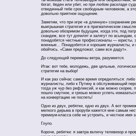
богат, беден или убит, но при любом раскладе су
отведенный тебе срок свободным человеком, а это,
довольно приятное ощущение.
Заметим, что при игре «в длинную» сохранение р
выигрышная стратегия и в прагматическом смысле
довольно обозримом будущем, когда эти, под пат
скандеж, все тут допилят и залягут по асьендам,
понадобятся честные профессионалы — юристы, 
военные… Понадобятся и хорошие журналисты, и 
обойтись. «Сами предложат, сами все дадут».
До следующей перемены ветра, разумеется.
Итак: вот тебе, молодежь, две цельные, логическ
стратегии на выбор!
И как раз сейчас самое время определяться: либо
журналисты, либо к Путину в обслуживающий пер
тогда уж чур без рефлексий, и как можно скорее, 
пошло смутное, и грязью можно успеть измазаться
на конвертацию не поспеть!
Одно из двух, ребятки, одно из двух. А вот проме
мелкого дерьма в проруби кажется мне самым нес
премиум-класса себе не устроить, и честное имя 
Глупо.
Короче, ребятки: я завтра включу телевизор и про