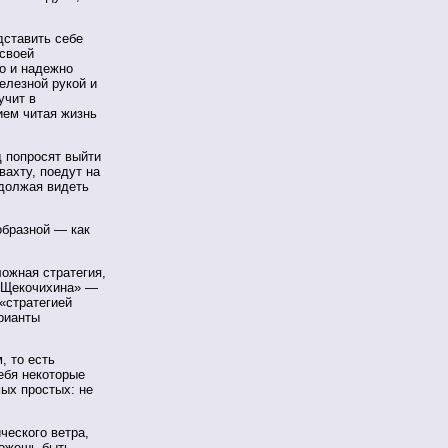
дставить себе
своей
но и надежно
елезной рукой и
учит в
ием читая жизнь
д попросят выйти
вахту, поедут на
одолжая видеть
образной — как
ожная стратегия,
й-Щекочихина» —
 «стратегией
арианты
, то есть
ебя некоторые
ых простых: не
ческого ветра,
можешь быть