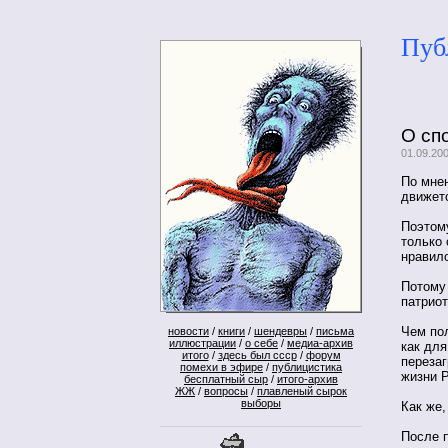
Пуб
О спо
01.09.200
По мнен
движет
Поэтому
только 
нравило
Потому
патрио
Чем по
новости
/
книги
/
шендевры
/
письма
иллюстрации
/
о себе
/
медиа-архив
как для
итого
/
здесь был ссср
/
форум
перезаг
помехи в эфире
/
публицистика
жизни 
бесплатный сыр
/
итого-архив
ЖЖ
/
вопросы
/
плавленый сырок
выборы
Как же,
После 