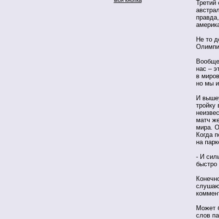
Третий 
австра
правда,
америк
Не то д
Олимпиа
Вообще 
нас – э
в миров
но мы и
И выше
тройку 
неизве
матч ж
мира. О
Когда 
на парк
- И сил
быстро
Конечно
слушаю
коммент
Может б
слов па