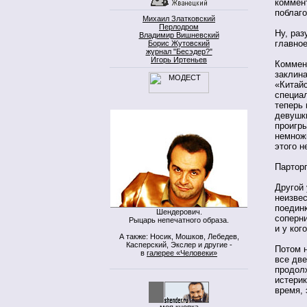
коммент
поблаго
Михаил Златковский
Перлодром
Ну, раз
Владимир Вишневский
главно
Борис Жутовский
журнал "Бесэдер?"
Игорь Иртеньев
Коммент
заклина
«Китай
специал
теперь 
девушки
проигр
немножк
этого н
Партор
Другой
неизвес
поединк
Шендерович.
соперни
Рыцарь непечатного образа.
и у ког
А также: Носик, Мошков, Лебедев,
Касперский, Экслер и другие -
Потом н
в
галерее «Человеки»
все две
продол
истерик
время, 
моя кнопка