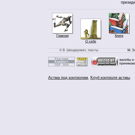
презид
Главная
Книги
О себе
© В. Шендерович, тексты
М. З
жалобы и 
принимаю
Астма под контролем
,
Клуб контроля астмы
.