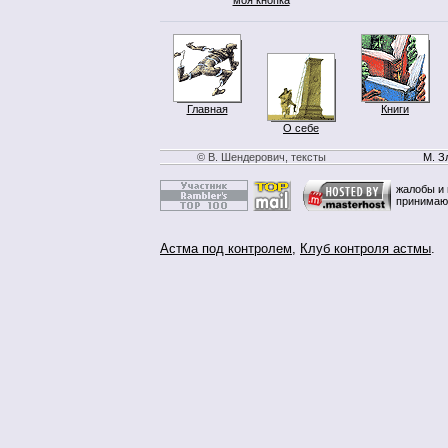
Главная
Книги
О себе
© В. Шендерович, тексты
М. З
жалобы и 
принимаю
Астма под контролем
,
Клуб контроля астмы
.