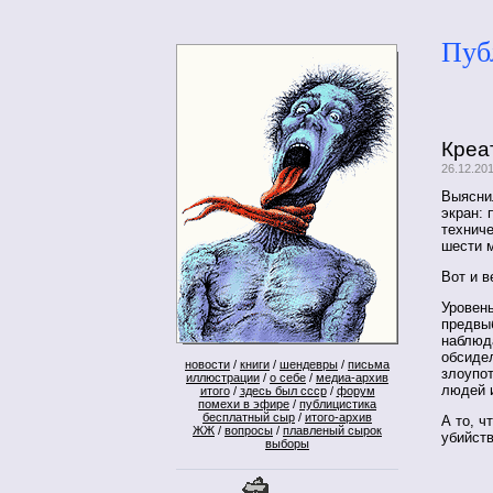
Пуб
Креа
26.12.20
Выяснил
экран: 
техниче
шести 
Вот и 
Уровень
предвы
наблюд
обсидел
новости
/
книги
/
шендевры
/
письма
злоупо
иллюстрации
/
о себе
/
медиа-архив
людей и
итого
/
здесь был ссср
/
форум
помехи в эфире
/
публицистика
бесплатный сыр
/
итого-архив
А то, ч
ЖЖ
/
вопросы
/
плавленый сырок
убийств
выборы