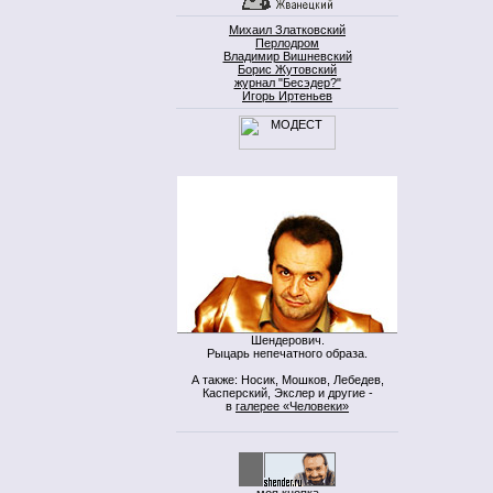
Михаил Златковский
Перлодром
Владимир Вишневский
Борис Жутовский
журнал "Бесэдер?"
Игорь Иртеньев
Шендерович.
Рыцарь непечатного образа.
А также: Носик, Мошков, Лебедев,
Касперский, Экслер и другие -
в
галерее «Человеки»
моя кнопка