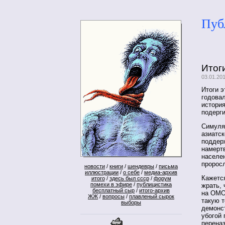
Пуб
Итог
03.01.20
Итоги э
годовал
история
подерги
Симуля
азиатск
поддер
намерт
населен
проросл
новости
/
книги
/
шендевры
/
письма
иллюстрации
/
о себе
/
медиа-архив
Кажется
итого
/
здесь был ссср
/
форум
помехи в эфире
/
публицистика
жрать, 
бесплатный сыр
/
итого-архив
на ОМОН
ЖЖ
/
вопросы
/
плавленый сырок
такую т
выборы
демонст
убогой 
переназ