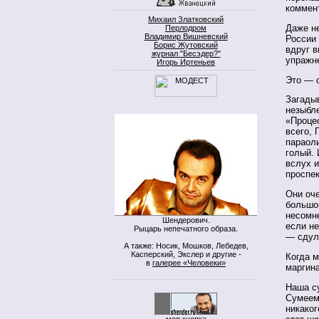
коммен
Михаил Златковский
Даже не
Перлодром
Владимир Вишневский
России 
Борис Жутовский
вдруг в
журнал "Бесэдер?"
упражн
Игорь Иртеньев
Это — 
Загадыв
незыбле
«Процес
всего, 
параоли
голый. 
вслух и
проспек
Они оч
большой
несомне
Шендерович.
если не
Рыцарь непечатного образа.
— сдул
А также: Носик, Мошков, Лебедев,
Касперский, Экслер и другие -
Когда м
в
галерее «Человеки»
маргина
Наша су
Сумеем
никако
моя кнопка