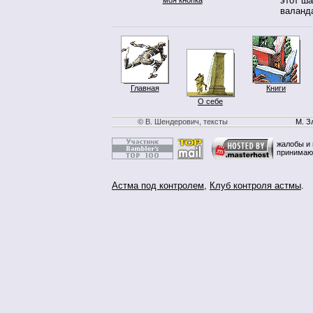
этот ш
валанда
Главная
Книги
О себе
© В. Шендерович, тексты
М. З
жалобы и 
принимаю
Астма под контролем
,
Клуб контроля астмы
.