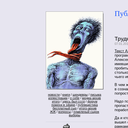
Пуб
Труд
07.01.20
Текст 
програм
Алексея
имевший
пробить
столько
чьего и
В чем ж
в созна
попрост
новости
/
книги
/
шендевры
/
письма
иллюстрации
/
о себе
/
медиа-архив
Надо по
итого
/
здесь был ссср
/
форум
помехи в эфире
/
публицистика
пропаст
бесплатный сыр
/
итого-архив
поработ
ЖЖ
/
вопросы
/
плавленый сырок
выборы
Да и кт
вышел 
рамками