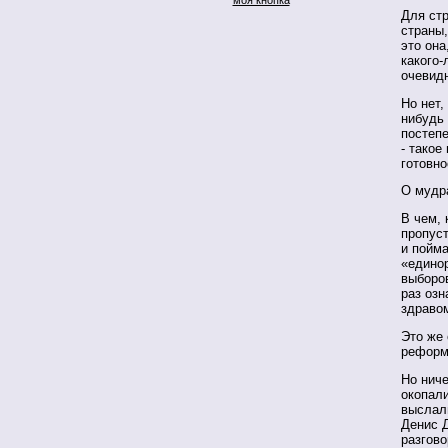
Для стр
страны,
это она
какого-
очевид
Но нет,
нибудь 
постеп
- тако
готовн
О мудр
В чем, 
пропус
и пойм
«едино
выборо
раз оз
здраво
Это же 
реформ
Но ниче
окопали
выслали
Денис Д
разгово