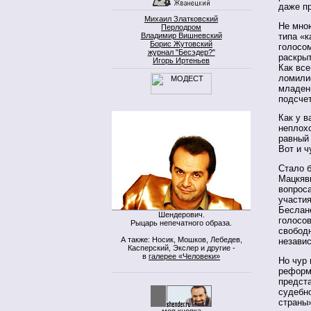
даже п
Михаил Златковский
Не мно
Перлодром
типа «
Владимир Вишневский
Борис Жутовский
голосо
журнал "Бесэдер?"
раскры
Игорь Иртеньев
Как все
ломили
младен
подсче
Как у 
неплохо
равный 
Вот и ч
Стало б
Мацкяви
вопроса
участи
Беслане
Шендерович.
голосов
Рыцарь непечатного образа.
свобод
А также: Носик, Мошков, Лебедев,
независ
Касперский, Экслер и другие -
в
галерее «Человеки»
Но чур 
реформи
предст
судебно
страны
моя кнопка