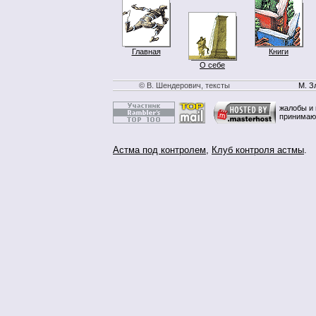
Главная
Книги
О себе
© В. Шендерович, тексты
М. З
жалобы и 
принимаю
Астма под контролем
,
Клуб контроля астмы
.