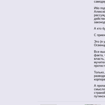
самоде
Ибо по
Алексе
рассуж
действи
законо
А кто б
С прие
Это (я 
Освенц
Все вы
факта, 
власть,
мучите
протес
Только,
разводк
корпора
А пропа
смысло
страно
путинск