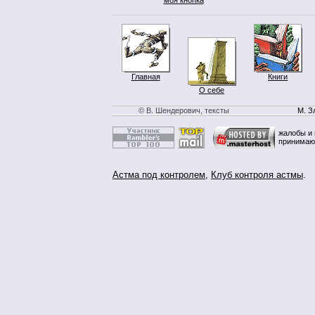
Главная
Книги
О себе
© В. Шендерович, тексты
М. З
жалобы и 
принимаю
Астма под контролем
,
Клуб контроля астмы
.