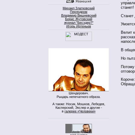
управле
станет!
Михаил Златковский
Перлодром
Станет
Владимир Вишневский
Борис Жутовский
журнал "Бесэдер?"
Умоется
Игорь Иртеньев
Велит 
расска
напосл
В общем
Но пыта
Потому 
отговор
Короче
Обраща
Шендерович.
Рыцарь непечатного образа.
А также: Носик, Мошков, Лебедев,
Касперский, Экслер и другие -
в
галерее «Человеки»
моя кнопка