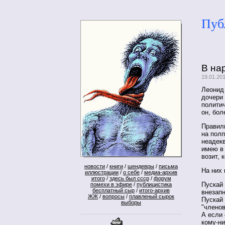
Пуб
В нар
19.01.20
Леонид
дочери 
политич
он, бол
Правиль
на полп
неадекв
имею в 
возит, 
новости
/
книги
/
шендевры
/
письма
На них
иллюстрации
/
о себе
/
медиа-архив
итого
/
здесь был ссср
/
форум
Пускай 
помехи в эфире
/
публицистика
бесплатный сыр
/
итого-архив
внезапн
ЖЖ
/
вопросы
/
плавленый сырок
Пускай
выборы
"членов
А если 
кому-ни