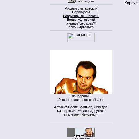
Короче:
Михаил Златковский
Перлодром
Владимир Вишневский
Борис Жутовский
журнал "Бесэдер?"
Игорь Иртеньев
Шендерович.
Рыцарь непечатного образа.
А также: Носик, Мошков, Лебедев,
Касперский, Экслер и другие -
в
галерее «Человеки»
моя кнопка