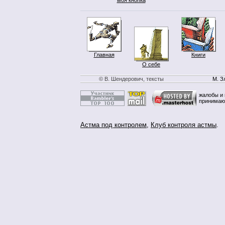
Главная
Книги
О себе
© В. Шендерович, тексты
М. З
жалобы и 
принимаю
Астма под контролем
,
Клуб контроля астмы
.