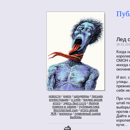
Пуб
Лед 
26.01.20
Когда 
короле
ОМОН б
иногда 
окочен
И вот, 
улицы… 
прежнег
себя не
новости
/
книги
/
шендевры
/
письма
Про чт
иллюстрации
/
о себе
/
медиа-архив
штаб по
итого
/
здесь был ссср
/
форум
помехи в эфире
/
публицистика
выборы"
бесплатный сыр
/
итого-архив
против
ЖЖ
/
вопросы
/
плавленый сырок
Дайте м
выборы
короле
кучи…