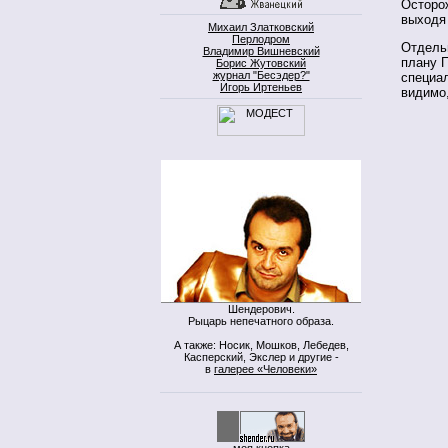
Осторож
выходя 
Михаил Златковский
Перлодром
Отдельн
Владимир Вишневский
плану 
Борис Жутовский
журнал "Бесэдер?"
специал
Игорь Иртеньев
видимо
Шендерович.
Рыцарь непечатного образа.
А также: Носик, Мошков, Лебедев,
Касперский, Экслер и другие -
в
галерее «Человеки»
моя кнопка