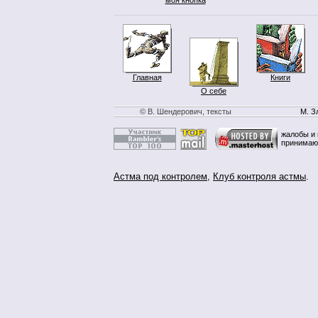
Главная
Книги
О себе
© В. Шендерович, тексты
М. З
жалобы и 
принимаю
Астма под контролем
,
Клуб контроля астмы
.