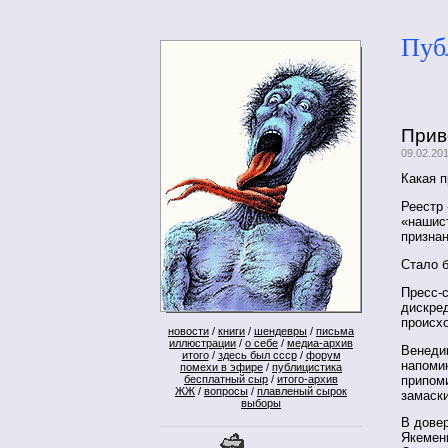
Пуб
Прив
09.02.20
Какая 
Реестр 
«нашист
призна
Стало б
Пресс-
дискре
происх
новости
/
книги
/
шендевры
/
письма
иллюстрации
/
о себе
/
медиа-архив
Венедик
итого
/
здесь был ссср
/
форум
напоми
помехи в эфире
/
публицистика
припоми
бесплатный сыр
/
итого-архив
ЖЖ
/
вопросы
/
плавленый сырок
замаск
выборы
В довер
Якемен