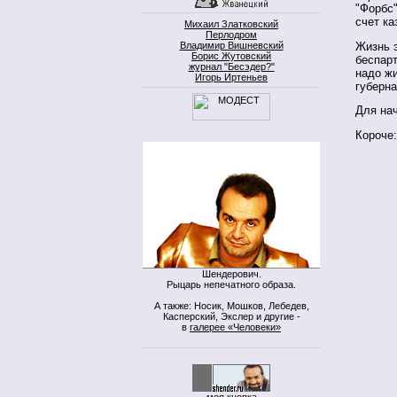
"Форбс"
счет к
Михаил Златковский
Перлодром
Жизнь э
Владимир Вишневский
Борис Жутовский
беспарт
журнал "Бесэдер?"
надо жи
Игорь Иртеньев
губерна
Для нач
Короче:
Шендерович.
Рыцарь непечатного образа.
А также: Носик, Мошков, Лебедев,
Касперский, Экслер и другие -
в
галерее «Человеки»
моя кнопка