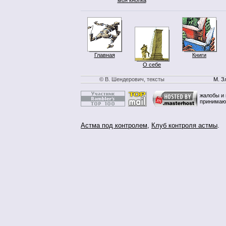
Главная
Книги
О себе
© В. Шендерович, тексты
М. З
жалобы и 
принимаю
Астма под контролем
,
Клуб контроля астмы
.