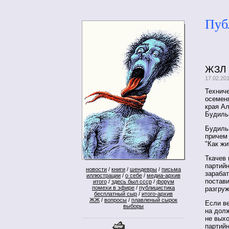
Пуб
ЖЗЛ
17.02.20
Технич
осемен
края Ал
Будиль
Будильн
причем 
"Как жи
Ткачев 
партийн
новости
/
книги
/
шендевры
/
письма
зараба
иллюстрации
/
о себе
/
медиа-архив
постави
итого
/
здесь был ссср
/
форум
помехи в эфире
/
публицистика
разгру
бесплатный сыр
/
итого-архив
ЖЖ
/
вопросы
/
плавленый сырок
Если в
выборы
на дол
не выхо
партий