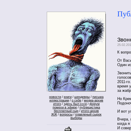
Пуб
Звон
25.02.20
К вопро
От Васи
Один из
Звонит
голосов
2011-го
время у
за жабр
новости
/
книги
/
шендевры
/
письма
Но Крем
иллюстрации
/
о себе
/
медиа-архив
Подоно
итого
/
здесь был ссср
/
форум
помехи в эфире
/
публицистика
И вот у
бесплатный сыр
/
итого-архив
ЖЖ
/
вопросы
/
плавленый сырок
выборы
Вчера, 
когда я
И совер