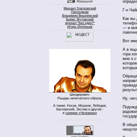
опреде
Михаил Златковский
Г-н Ча
Перлодром
Владимир Вишневский
Как вы
Борис Жутовский
телефо
журнал "Бесэдер?"
Игорь Иртеньев
— и мо
лавочк
Вот им
А в ящи
гора к
мне о 
которо
которых
Обраще
направ
провед
резуль
Шендерович.
Ну, чег
Рыцарь непечатного образа.
А также: Носик, Мошков, Лебедев,
Подожду
Касперский, Экслер и другие -
радова
в
галерее «Человеки»
государ
В общем
нешуто
моя кнопка