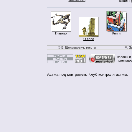
Такая г
Главная
Книги
О себе
© В. Шендерович, тексты
М. З
жалобы и 
принимаю
Астма под контролем
,
Клуб контроля астмы
.