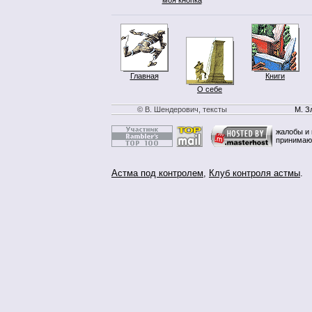
Главная
Книги
О себе
© В. Шендерович, тексты
М. З
жалобы и 
принимаю
Астма под контролем
,
Клуб контроля астмы
.