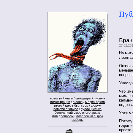
Пуб
Врач
27.02.20
На мит
Леонть
Оказыв
меньше
вопроса
Ужас-у
Что име
миллен
новости
/
книги
/
шендевры
/
письма
калмыко
иллюстрации
/
о себе
/
медиа-архив
содрог
итого
/
здесь был ссср
/
форум
помехи в эфире
/
публицистика
Хотя мо
бесплатный сыр
/
итого-архив
ЖЖ
/
вопросы
/
плавленый сырок
выборы
Потому 
годов «
просто 