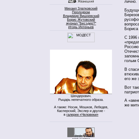
лично.
Михаил Златковский
Будущи
Перлодром
Березов
Владимир Вишневский
русофо
Борис Жутовский
журнал "Бесэдер?"
вопроса
Игорь Иртеньев
Бориса 
С 1996 
«преда
Россию
Отечес
запомн
голым 
В спаси
втюхива
его же 
Вот так
патриот
Шендерович.
Рыцарь непечатного образа.
А «амн
же мити
А также: Носик, Мошков, Лебедев,
Касперский, Экслер и другие -
в
галерее «Человеки»
моя кнопка