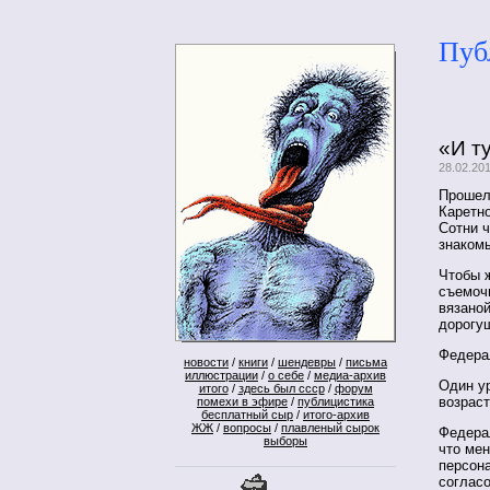
Пуб
«И т
28.02.20
Прошел
Каретно
Сотни 
знакомы
Чтобы 
съемочн
вязано
дорогу
Федера
новости
/
книги
/
шендевры
/
письма
иллюстрации
/
о себе
/
медиа-архив
Один у
итого
/
здесь был ссср
/
форум
возраст
помехи в эфире
/
публицистика
бесплатный сыр
/
итого-архив
ЖЖ
/
вопросы
/
плавленый сырок
Федера
выборы
что мен
персон
соглас