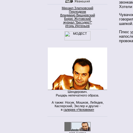
звонка
Хотели 
Михаил Златковский
Перлодром
Чувачок
Владимир Вишневский
Борис Жутовский
говорил
журнал "Бесэдер?"
шапкой.
Игорь Иртеньев
Плюс ур
напосле
провок
Шендерович.
Рыцарь непечатного образа.
А также: Носик, Мошков, Лебедев,
Касперский, Экслер и другие -
в
галерее «Человеки»
моя кнопка