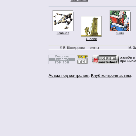
Главная
Книги
О себе
© В. Шендерович, тексты
М. З
жалобы и 
принимаю
Астма под контролем
,
Клуб контроля астмы
.