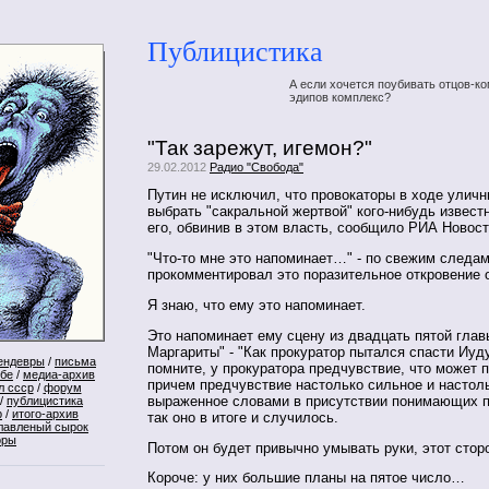
Публицистика
А если хочется поубивать отцов-ко
эдипов комплекс?
"Так зарежут, игемон?"
29.02.2012
Радио "Свобода"
Путин не исключил, что провокаторы в ходе уличн
выбрать "сакральной жертвой" кого-нибудь известн
его, обвинив в этом власть, сообщило РИА Новос
"Что-то мне это напоминает…" - по свежим следа
прокомментировал это поразительное откровение о
Я знаю, что ему это напоминает.
Это напоминает ему сцену из двадцать пятой глав
Маргариты" - "Как прокуратор пытался спасти Иуд
ендевры
/
письма
помните, у прокуратора предчувствие, что может п
ебе
/
медиа-архив
причем предчувствие настолько сильное и настол
л ссср
/
форум
выраженное словами в присутствии понимающих п
/
публицистика
р
/
итого-архив
так оно в итоге и случилось.
лавленый сырок
оры
Потом он будет привычно умывать руки, этот сторо
Короче: у них большие планы на пятое число…