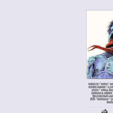
новости
/
книги
/
ш
иллюстрации
/
о с
итого
/
здесь бы
помехи в эфире
бесплатный сы
ЖЖ
/
вопросы
/
п
выб