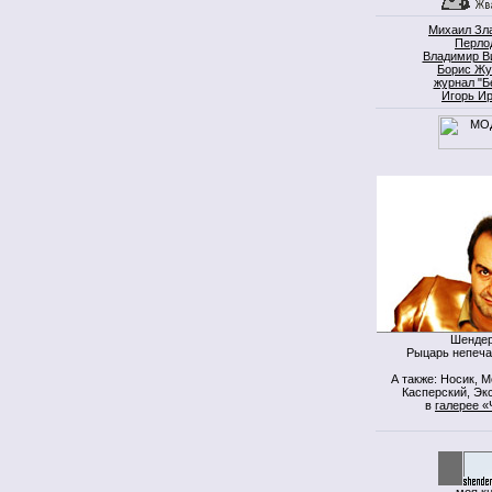
Михаил Зл
Перло
Владимир В
Борис Жу
журнал "Б
Игорь И
Шендер
Рыцарь непеча
А также: Носик, 
Касперский, Экс
в
галерее «
моя к