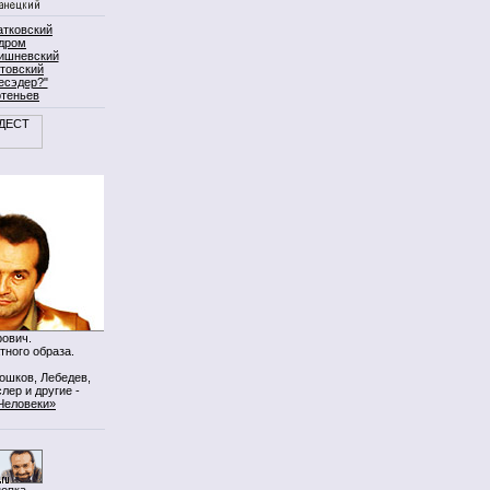
атковский
дром
ишневский
товский
есэдер?"
ртеньев
ович.
тного образа.
Мошков, Лебедев,
лер и другие -
Человеки»
нопка