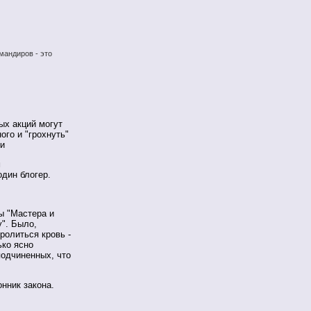
мандиров - это
ых акций могут
ого и "грохнуть"
ти
м
дин блогер.
ы "Мастера и
у". Было,
ролиться кровь -
ько ясно
одчиненных, что
нник закона.