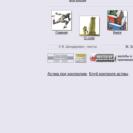
Главная
Книги
О себе
© В. Шендерович, тексты
М. З
жалобы и 
принимаю
Астма под контролем
,
Клуб контроля астмы
.