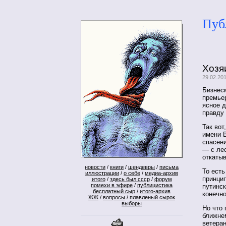
Пуб
Хозя
29.02.20
Бизнес
премье
ясное 
правду
Так вот
имени 
спасен
— с лес
откатыв
новости
/
книги
/
шендевры
/
письма
То есть
иллюстрации
/
о себе
/
медиа-архив
принци
итого
/
здесь был ссср
/
форум
помехи в эфире
/
публицистика
путинск
бесплатный сыр
/
итого-архив
конечн
ЖЖ
/
вопросы
/
плавленый сырок
выборы
Но что
ближнем
ветеран