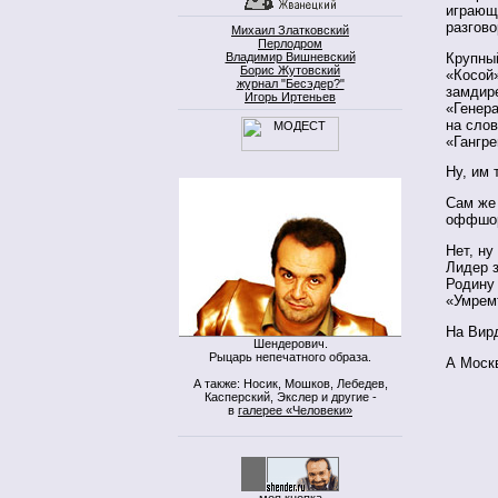
играющ
разгово
Михаил Златковский
Перлодром
Крупны
Владимир Вишневский
Борис Жутовский
«Косой
журнал "Бесэдер?"
замдир
Игорь Иртеньев
«Генер
на слов
«Гангре
Ну, им
Сам же
оффшор
Нет, ну
Лидер з
Родину 
«Умрем
На Вирд
Шендерович.
Рыцарь непечатного образа.
А Моск
А также: Носик, Мошков, Лебедев,
Касперский, Экслер и другие -
в
галерее «Человеки»
моя кнопка