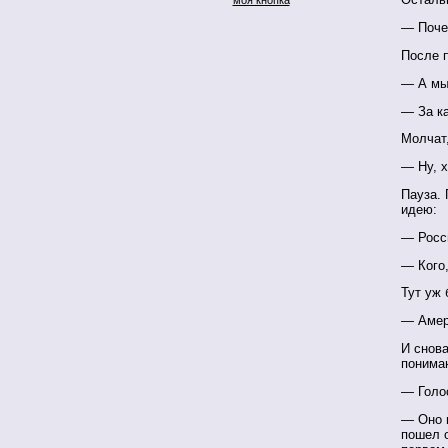
— Поче
После п
— А мы
— За к
Молчат,
— Ну, х
Пауза. 
идею:
— Росс
— Кого
Тут уж 
— Амери
И снова
понима
— Голо
— Оно 
пошел о