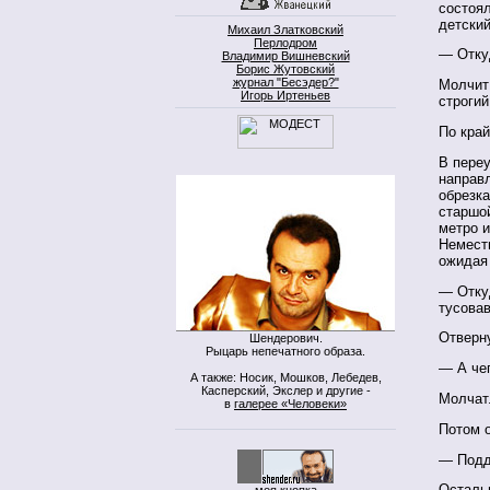
состоя
детски
Михаил Златковский
Перлодром
— Отку
Владимир Вишневский
Борис Жутовский
журнал "Бесэдер?"
Молчит
Игорь Иртеньев
строгий
По край
В переу
направ
обрезка
старшой
метро и
Немест
ожидая
— Отку
тусовав
Отверн
Шендерович.
Рыцарь непечатного образа.
— А че
А также: Носик, Мошков, Лебедев,
Касперский, Экслер и другие -
Молчат
в
галерее «Человеки»
Потом 
— Подд
Осталь
моя кнопка