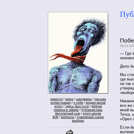
Пуб
Побе
06.03.20
— Где 
незнак
Дело бы
Мы сто
где вых
на так 
утвержд
«выбор
новости
/
книги
/
шендевры
/
письма
Никаких
иллюстрации
/
о себе
/
медиа-архив
все же 
итого
/
здесь был ссср
/
форум
мной вы
помехи в эфире
/
публицистика
бесплатный сыр
/
итого-архив
Тетка, 
ЖЖ
/
вопросы
/
плавленый сырок
«Орел-
выборы
Если б
вытека