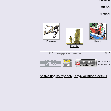
первом 
Эти реб
И главн
Главная
Книги
О себе
© В. Шендерович, тексты
М. З
жалобы и 
принимаю
Астма под контролем
,
Клуб контроля астмы
.