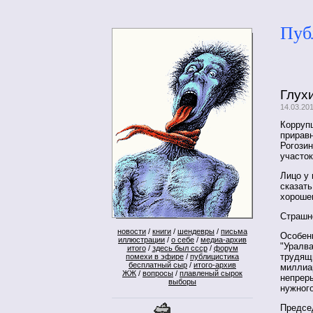
Пуб
Глух
14.03.20
Корруп
приравн
Рогозин
участок
Лицо у 
сказать
хороше
Страшн
новости
/
книги
/
шендевры
/
письма
Особен
иллюстрации
/
о себе
/
медиа-архив
"Уралв
итого
/
здесь был ссср
/
форум
трудящи
помехи в эфире
/
публицистика
бесплатный сыр
/
итого-архив
миллиа
ЖЖ
/
вопросы
/
плавленый сырок
непрер
выборы
нужного
Председ