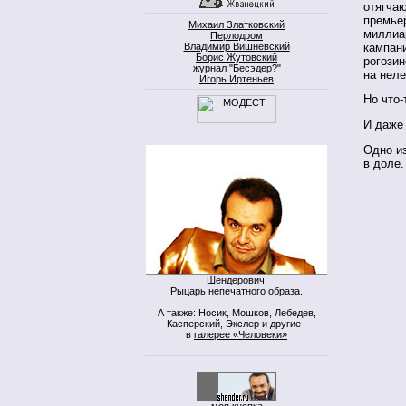
отягча
премье
Михаил Златковский
миллиа
Перлодром
кампани
Владимир Вишневский
Борис Жутовский
рогозин
журнал "Бесэдер?"
на нел
Игорь Иртеньев
Но что-
И даже 
Одно из
в доле.
Шендерович.
Рыцарь непечатного образа.
А также: Носик, Мошков, Лебедев,
Касперский, Экслер и другие -
в
галерее «Человеки»
моя кнопка