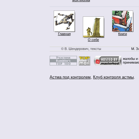
Главная
Книги
О себе
© В. Шендерович, тексты
М. З
жалобы и 
принимаю
Астма под контролем
,
Клуб контроля астмы
.