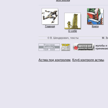
Главная
Книги
О себе
© В. Шендерович, тексты
М. З
жалобы и 
принимаю
Астма под контролем
,
Клуб контроля астмы
.