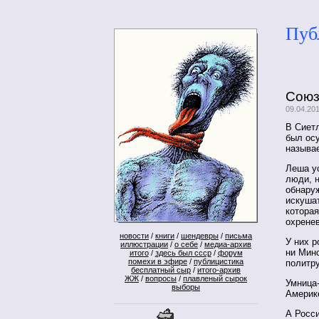
Пуб
Союз
09.04.20
В Сиетл
был осу
называе
Леша ус
люди, н
обнару
искушат
которая
охренев
новости
/
книги
/
шендевры
/
письма
У них р
иллюстрации
/
о себе
/
медиа-архив
ни Минс
итого
/
здесь был ссср
/
форум
помехи в эфире
/
публицистика
политр
бесплатный сыр
/
итого-архив
ЖЖ
/
вопросы
/
плавленый сырок
Умница
выборы
Америк
А Росси