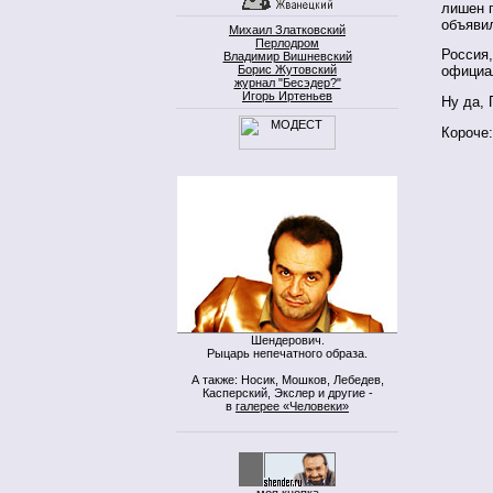
лишен 
объяви
Михаил Златковский
Перлодром
Россия,
Владимир Вишневский
Борис Жутовский
официа
журнал "Бесэдер?"
Игорь Иртеньев
Ну да, 
Короче:
Шендерович.
Рыцарь непечатного образа.
А также: Носик, Мошков, Лебедев,
Касперский, Экслер и другие -
в
галерее «Человеки»
моя кнопка