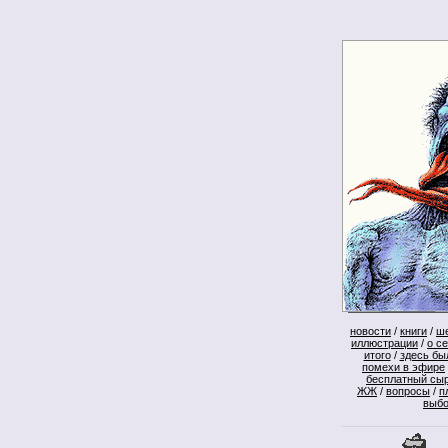
новости
/
книги
/
ш
иллюстрации
/
о с
итого
/
здесь бы
помехи в эфире
бесплатный сы
ЖЖ
/
вопросы
/
п
выб