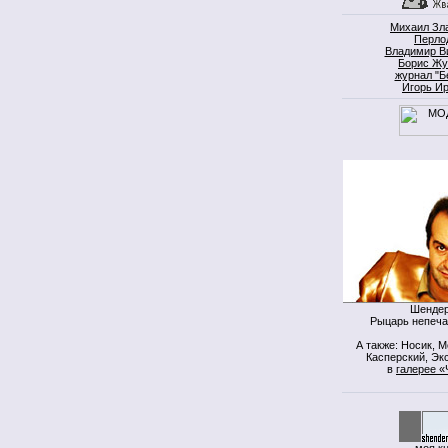
Михаил Зл
Перло
Владимир В
Борис Жу
журнал "Б
Игорь И
Шендер
Рыцарь непеча
А также: Носик, 
Касперский, Экс
в
галерее «
моя к