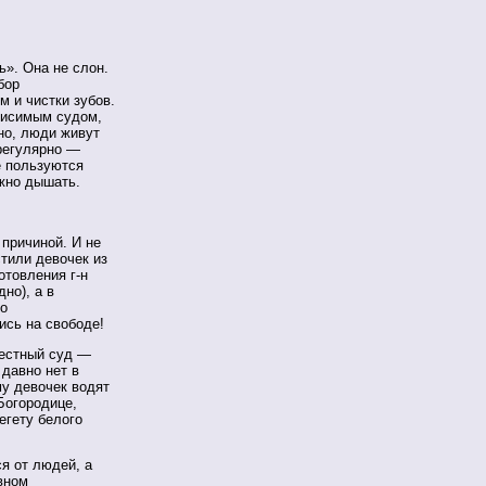
ь». Она не слон.
бор
м и чистки зубов.
ависимым судом,
но, люди живут
ерегулярно —
е пользуются
ожно дышать.
 причиной. И не
тили девочек из
отовления г-н
но), а в
го
ись на свободе!
честный суд —
 давно нет в
у девочек водят
Богородице,
егету белого
ся от людей, а
вном