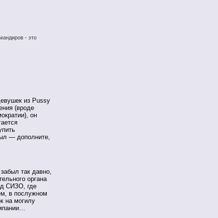
мандиров - это
девушек из Pussy
ения (вроде
ократии), он
гается
упить
был — дополните,
 забыл так давно,
тельного органа
ед СИЗО, где
ем, в послужном
ок на могилу
омпании…