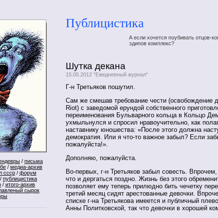
Публицистика
А если хочется поубивать отцов-ко
эдипов комплекс?
Шутка декана
15.05.2012 "Ежедневный журнал"
Г-н Третьяков пошутил.
Сам же смешав требование чести (освобождение 
Riot) с заведомой ерундой собственного приготовл
переименования Бульварного кольца в Кольцо Дем
ухмыльнулся и спросил нравоучительно, как пола
наставнику юношества: «После этого должна наст
демократия. Или я что-то важное забыл? Если за
пожалуйста!».
Дополняю, пожалуйста.
ендевры
/
письма
ебе
/
медиа-архив
Во-первых, г-н Третьяков забыл совесть. Впрочем,
л ссср
/
форум
что и дергаться поздно. Жизнь без этого обремени
/
публицистика
р
/
итого-архив
позволяет ему теперь прилюдно бить чечетку пер
лавленый сырок
третий месяц сидят арестованные девочки. Впроч
оры
списке г-на Третьякова имеется и публичный плев
Анны Политковской, так что девочки в хорошей к