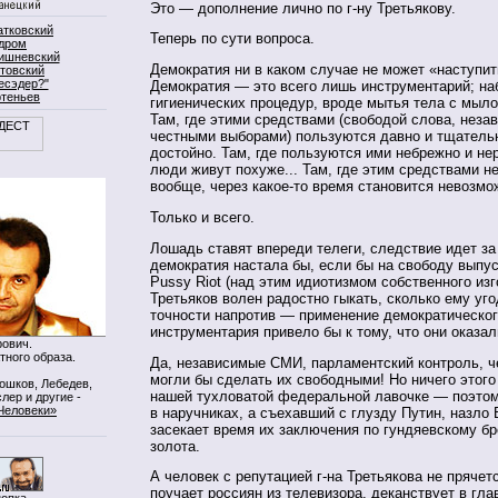
Это — дополнение лично по г-ну Третьякову.
атковский
Теперь по сути вопроса.
дром
ишневский
Демократия ни в каком случае не может «наступит
товский
есэдер?"
Демократия — это всего лишь инструментарий; на
ртеньев
гигиенических процедур, вроде мытья тела с мыло
Там, где этими средствами (свободой слова, нез
честными выборами) пользуются давно и тщатель
достойно. Там, где пользуются ими небрежно и н
люди живут похуже... Там, где этим средствами н
вообще, через какое-то время становится невозм
Только и всего.
Лошадь ставят впереди телеги, следствие идет за
демократия настала бы, если бы на свободу выпус
Pussy Riot (над этим идиотизмом собственного изг
Третьяков волен радостно гыкать, сколько ему угод
точности напротив — применение демократическо
инструментария привело бы к тому, что они оказал
ович.
тного образа.
Да, независимые СМИ, парламентский контроль, 
могли бы сделать их свободными! Но ничего этого
Мошков, Лебедев,
нашей тухловатой федеральной лавочке — поэтом
лер и другие -
Человеки»
в наручниках, а съехавший с глузду Путин, назло 
засекает время их заключения по гундяевскому бр
золота.
А человек с репутацией г-на Третьякова не прячет
поучает россиян из телевизора, деканствует в гла
нопка