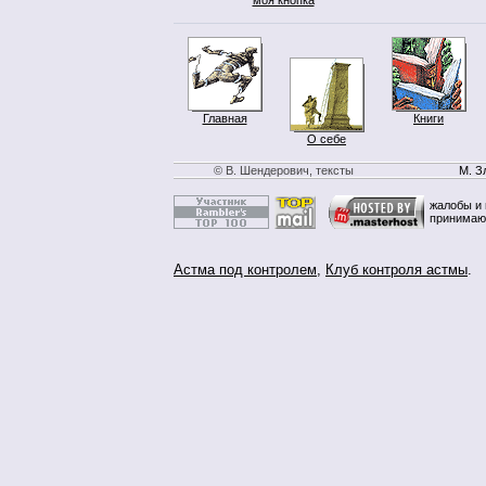
Главная
Книги
О себе
© В. Шендерович, тексты
М. З
жалобы и 
принимаю
Астма под контролем
,
Клуб контроля астмы
.