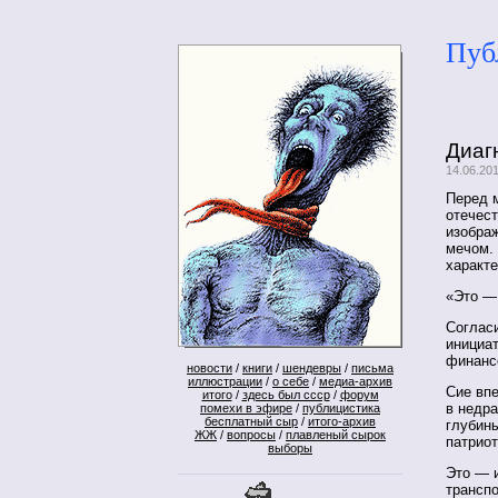
Пуб
Диаг
14.06.20
Перед м
отечес
изобра
мечом. 
характе
«Это —
Согласи
инициат
финансо
новости
/
книги
/
шендевры
/
письма
иллюстрации
/
о себе
/
медиа-архив
Сие вп
итого
/
здесь был ссср
/
форум
в недра
помехи в эфире
/
публицистика
бесплатный сыр
/
итого-архив
глубины
ЖЖ
/
вопросы
/
плавленый сырок
патриот
выборы
Это — и
трансп