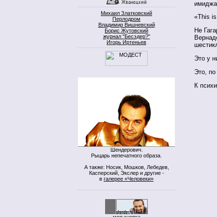
имиджа
Михаил Златковский
«This i
Перлодром
Владимир Вишневский
Не Гага
Борис Жутовский
журнал "Бесэдер?"
Вернадс
Игорь Иртеньев
шестик
Это у н
Это, по
К псих
Шендерович.
Рыцарь непечатного образа.
А также: Носик, Мошков, Лебедев,
Касперский, Экслер и другие -
в
галерее «Человеки»
моя кнопка