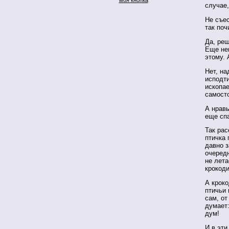
случае,
Не съес
так по
Да, реш
Еще неи
этому. 
Нет, на
исподти
ископа
самосто
А нравы
еще сп
Так ра
птичка
давно з
очередн
не лета
крокоди
А кроко
птичьи 
сам, от
думает:
дум!
И в эти