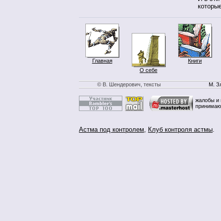
которы
Главная
Книги
О себе
© В. Шендерович, тексты
М. З
жалобы и 
принимаю
Астма под контролем
,
Клуб контроля астмы
.