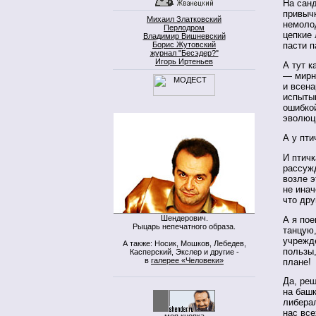
На санд
привычк
Михаил Златковский
немоло
Перлодром
цепкие 
Владимир Вишневский
Борис Жутовский
пасти п
журнал "Бесэдер?"
Игорь Иртеньев
А тут к
— мирн
и всена
испыты
ошибкой
эволюци
А у пти
И птичк
рассужд
возле э
не инач
что дру
Шендерович.
А я пое
Рыцарь непечатного образа.
танцую,
учрежд
А также: Носик, Мошков, Лебедев,
пользы,
Касперский, Экслер и другие -
в
галерее «Человеки»
плане!
Да, реш
на башк
либерал
нас вс
моя кнопка