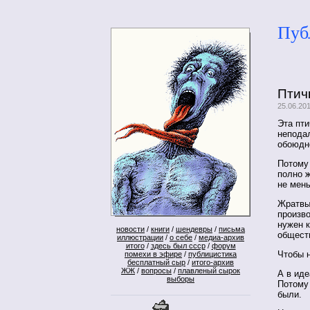
Пуб
Птич
25.06.20
Эта пти
неподал
обоюдн
Потому 
полно ж
не мен
Жратвы 
произво
нужен к
новости
/
книги
/
шендевры
/
письма
общест
иллюстрации
/
о себе
/
медиа-архив
итого
/
здесь был ссср
/
форум
Чтобы н
помехи в эфире
/
публицистика
бесплатный сыр
/
итого-архив
ЖЖ
/
вопросы
/
плавленый сырок
А в иде
выборы
Потому 
были.