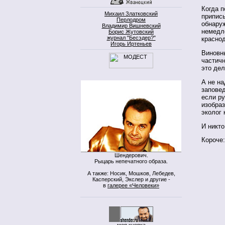
Когда п
Михаил Златковский
приписы
Перлодром
обнаруж
Владимир Вишневский
немедл
Борис Жутовский
журнал "Бесэдер?"
красно
Игорь Иртеньев
Виновн
частичн
это дел
А не на
запове
если ру
изобраз
эколог
И никто
Короче:
Шендерович.
Рыцарь непечатного образа.
А также: Носик, Мошков, Лебедев,
Касперский, Экслер и другие -
в
галерее «Человеки»
моя кнопка