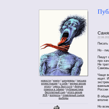
Пуб
Саня
22.06.20
Писать 
Но - пи
Пишут с
про хач
Не трат
Самовы
Чаще в
ищет. И
новости
/
книги
/
шендевры
/
письма
экстрем
иллюстрации
/
о себе
/
медиа-архив
важным
итого
/
здесь был ссср
/
форум
России 
помехи в эфире
/
публицистика
бесплатный сыр
/
итого-архив
ЖЖ
/
вопросы
/
плавленый сырок
В общем
выборы
вполне
Но всем