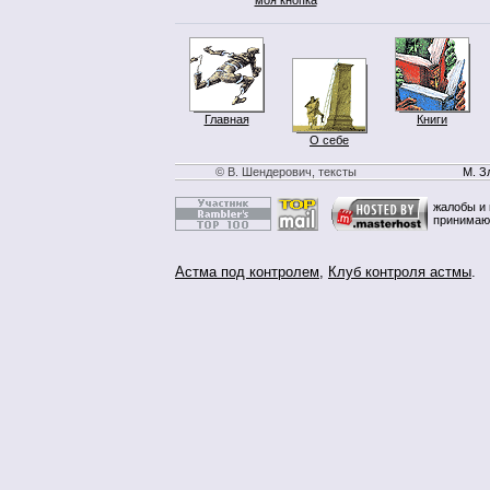
Главная
Книги
О себе
© В. Шендерович, тексты
М. З
жалобы и 
принимаю
Астма под контролем
,
Клуб контроля астмы
.