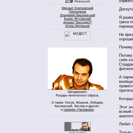
хорватс
Михаил Златковский
Дискути
Перлодром
Владимир Вишневский
Я разве
Борис Жутовский
греха п
журнал "Бесэдер?"
Игорь Иртеньев
парнишк
Не брез
хороше
Почему
Потому 
себя хо
Страдае
фитиля 
А парни
вообще
приветл
притяг
Шендерович.
Рыцарь непечатного образа.
Которых
А также: Носик, Мошков, Лебедев,
Касперский, Экслер и другие -
Этот эн
в
галерее «Человеки»
всякий 
аналоги
Любит 
Только 
моя кнопка