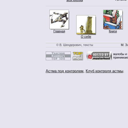
Главная
Книги
О себе
© В. Шендерович, тексты
М. З
жалобы и 
принимаю
Астма под контролем
,
Клуб контроля астмы
.