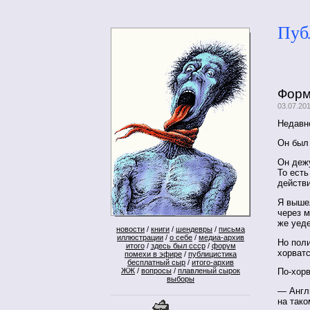
Пуб
Форм
03.07.20
Недавно
Он был 
Он деж
То есть
действ
Я выше
через м
же уед
новости
/
книги
/
шендевры
/
письма
иллюстрации
/
о себе
/
медиа-архив
Но поли
итого
/
здесь был ссср
/
форум
хорватс
помехи в эфире
/
публицистика
бесплатный сыр
/
итого-архив
ЖЖ
/
вопросы
/
плавленый сырок
По-хорв
выборы
— Англ
на тако