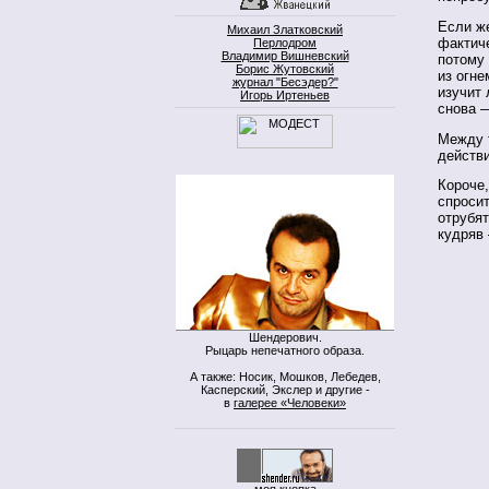
Если же
Михаил Златковский
фактич
Перлодром
Владимир Вишневский
потому
Борис Жутовский
из огне
журнал "Бесэдер?"
изучит
Игорь Иртеньев
снова —
Между т
действи
Короче,
спросит
отрубят
кудряв
Шендерович.
Рыцарь непечатного образа.
А также: Носик, Мошков, Лебедев,
Касперский, Экслер и другие -
в
галерее «Человеки»
моя кнопка