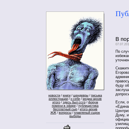
Пуб
В по
07.07.20
По случ
избежан
уточнен
Скажите
Егорова
админи
правосу
буду об
заслуш
допрос
новости
/
книги
/
шендевры
/
письма
иллюстрации
/
о себе
/
медиа-архив
Если, о
итого
/
здесь был ссср
/
форум
помехи в эфире
/
публицистика
«Единая
бесплатный сыр
/
итого-архив
Центри
ЖЖ
/
вопросы
/
плавленый сырок
Думу, и
выборы
официа
узилище
попробу