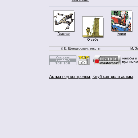
Главная
Книги
О себе
© В. Шендерович, тексты
М. З
жалобы и 
принимаю
Астма под контролем
,
Клуб контроля астмы
.