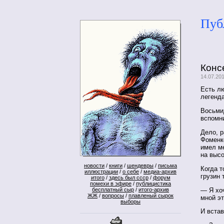
Пуб
Конс
14.07.20
Есть л
легенд
Восьми
вспомн
Дело, 
Фоменко
имел ме
на высо
новости
/
книги
/
шендевры
/
письма
Когда т
иллюстрации
/
о себе
/
медиа-архив
грузин 
итого
/
здесь был ссср
/
форум
помехи в эфире
/
публицистика
— Я хоч
бесплатный сыр
/
итого-архив
ЖЖ
/
вопросы
/
плавленый сырок
мной эт
выборы
И встав