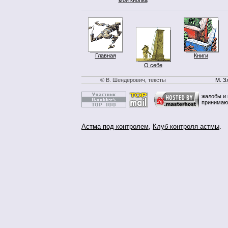
Главная
Книги
О себе
© В. Шендерович, тексты
М. З
жалобы и 
принимаю
Астма под контролем
,
Клуб контроля астмы
.