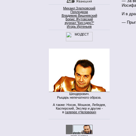
— За в
Иосифа
Михаил Златковский
Перлодром
И в др
Владимир Вишневский
Борис Жутовский
— Прыга
журнал "Бесэдер?"
Игорь Иртеньев
Шендерович.
Рыцарь непечатного образа.
А также: Носик, Мошков, Лебедев,
Касперский, Экслер и другие -
в
галерее «Человеки»
моя кнопка