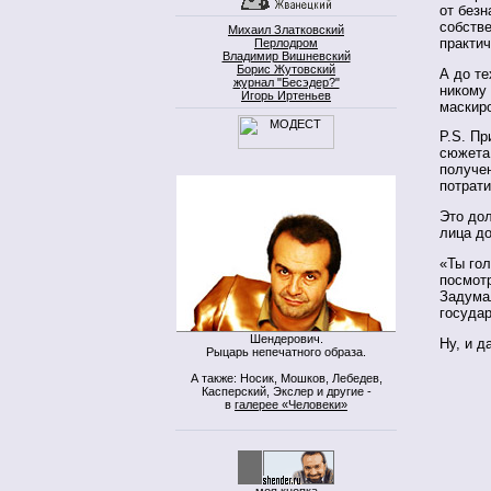
от безн
собстве
Михаил Златковский
практич
Перлодром
Владимир Вишневский
Борис Жутовский
А до те
журнал "Бесэдер?"
никому
Игорь Иртеньев
маскир
P.S. Пр
сюжета
получе
потрати
Это дол
лица д
«Ты гол
посмотр
Задума
государ
Шендерович.
Ну, и д
Рыцарь непечатного образа.
А также: Носик, Мошков, Лебедев,
Касперский, Экслер и другие -
в
галерее «Человеки»
моя кнопка