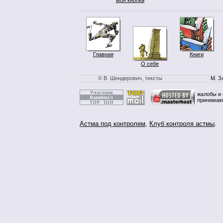
Главная
Книги
О себе
© В. Шендерович, тексты
М. З
жалобы и 
принимаю
Астма под контролем
,
Клуб контроля астмы
.