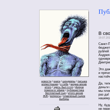
Пуб
В св
19.07.20
Санкт-П
бюджет
рублей 
Андрея
одновр
Дмитри
Это даж
и пряче
настой
новости
/
книги
/
шендевры
/
письма
Да, теп
иллюстрации
/
о себе
/
медиа-архив
деньги 
итого
/
здесь был ссср
/
форум
помехи в эфире
/
публицистика
мы плев
бесплатный сыр
/
итого-архив
раз да!
ЖЖ
/
вопросы
/
плавленый сырок
нашему
выборы
Ну, буд
не пере