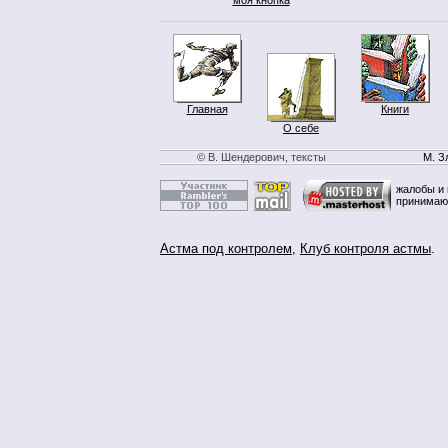
Главная
Книги
О себе
© В. Шендерович, тексты
М. З
жалобы и 
принимаю
Астма под контролем
,
Клуб контроля астмы
.