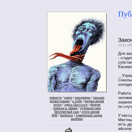
Пуб
Зако
13.01.200
Для ана
- сгоди
субстан
Басман
…Утром 
Соколь
холодке
Работа 
человек
новости
/
книги
/
шендевры
/
письма
иллюстрации
/
о себе
/
медиа-архив
охранно
итого
/
здесь был ссср
/
форум
по случ
помехи в эфире
/
публицистика
бесплатный сыр
/
итого-архив
У кассы
ЖЖ
/
вопросы
/
плавленый сырок
выборы
Местные
есть др
абсолют