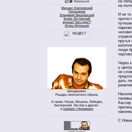
на люб
на полн
Михаил Златковский
Перлодром
И не то
Владимир Вишневский
протест
Борис Жутовский
журнал "Бесэдер?"
путешес
Игорь Иртеньев
парково
человеч
отравле
прутья 
калитке
люди бр
чертово
Через к
у центр
не сло
предлож
дать ли
развлек
Шендерович.
Населе
Рыцарь непечатного образа.
ленивых
А также: Носик, Мошков, Лебедев,
Кассир
Касперский, Экслер и другие -
пританц
в
галерее «Человеки»
наконе
С Новы
моя кнопка