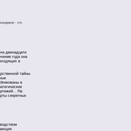
мандиров - это
ена двенадцати
чение года она
 входящих в
арственной тайны
ные
убликованы в
ратегические
ртежей... На
арты секретных
оводством
вающих