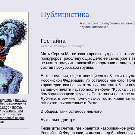
Публицистика
А если хочется поубивать отцов-ко
эдипов комплекс?
Гостайна
24.07.2012 Радио "Свобода"
Мать Сергея Магнитского просит суд раскрыть им
прокуроров, расследующих дело ее сына: уже в те
не может получить никакой информации о людях,
состав прокурорской группы.
Есть сведения, еще относящиеся к области госуд
Российской Федерации. Их осталось немного. Пол
характеристики наших атомных подлодок были оп
западной печати наутро после гибели "Курска", ст
бомбардировщики изучены Пентагоном на этапе че
Лубянке, в режиме полной закрытости, хранятся к
ендевры
/
письма
объектов, выложенные в Гугле…
ебе
/
медиа-архив
л ссср
/
форум
/
публицистика
В общем, тайн осталось немного.
р
/
итого-архив
лавленый сырок
Буквально две-три.
оры
Реквизиты счетов, где хранится наворованное рук
Российской Федерации, и имена людей, обеспечи