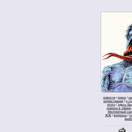
новости
/
книги
/
ш
иллюстрации
/
о с
итого
/
здесь бы
помехи в эфире
бесплатный сы
ЖЖ
/
вопросы
/
п
выб