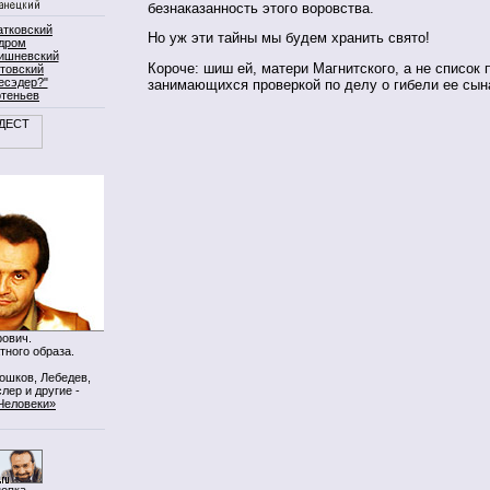
безнаказанность этого воровства.
атковский
Но уж эти тайны мы будем хранить свято!
дром
ишневский
Короче: шиш ей, матери Магнитского, а не список 
товский
есэдер?"
занимающихся проверкой по делу о гибели ее сын
ртеньев
ович.
тного образа.
Мошков, Лебедев,
лер и другие -
Человеки»
нопка