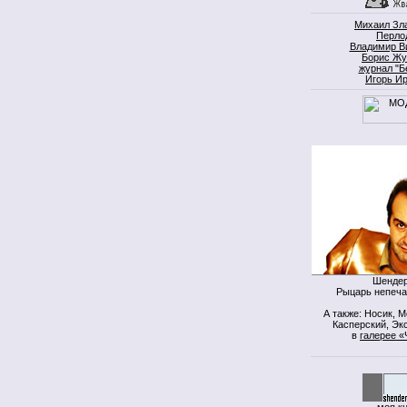
Михаил Зл
Перло
Владимир В
Борис Жу
журнал "Б
Игорь И
Шендер
Рыцарь непеча
А также: Носик, 
Касперский, Экс
в
галерее «
моя к