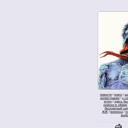
новости
/
книги
/
ш
иллюстрации
/
о с
итого
/
здесь бы
помехи в эфире
бесплатный сы
ЖЖ
/
вопросы
/
п
выб