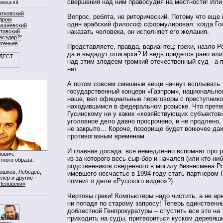
свершения над ним правосудия на местности! Или
атковский
Вопрос, ребята, не риторический. Потому что еще 
дром
один арабский философ сформулировал: когда Го
ишневский
наказать человека, он исполняет его желания.
товский
есэдер?"
ртеньев
Представляете, правда, вариантец: греки, назло Р
да и выдадут олигарха? И ведь придется рано или
над этим злодеем громкий отечественный суд - а 
нет.
А потом совсем смешные вещи начнут всплывать.
государственный концерн «Газпром», национально
наше, вел официальные переговоры с преступнико
находившимся в федеральном розыске. Что прете
Гусинскому ни у каких «хозяйствующих субъектов»
уголовное дело давно просрочено, и не продлено, 
не закрыто… Короче, позорище будет вонючее да
противогазным временам.
И главная досада: все немедленно вспомнят про 
ович.
из-за которого весь сыр-бор и начался (или кто-ни
тного образа.
родственников сведенного в могилу бизнесмена Р
Мошков, Лебедев,
имевшего несчастье в 1994 году стать партнером Г
лер и другие -
помнит о деле «Русского видео»?)
Человеки»
Чертовы греки! Компьютеры надо чистить, а не ар
ни попадя по старому запросу! Теперь единствен
доблестной Генпрокуратуры – спустить все это на 
приходить на суды, притвориться куском деревяшк
нопка