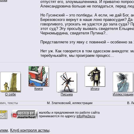
отпустят его, злоумышленника. И приватно попро
Александровича больше не попадаться, перед л
Но Гусинский – это полбеды. А если, не дай Бог, а
Березовского вернут в наше лоно правосудия? Да 
говорливого, угрохать не удастся до зала суда? 
этот суд? Эту просьбу вызвать свидетеля Ельцин
Черномырдина, свидетеля Путина?..
Представляете эту явку с повинной – особенно за 
Нет уж. Как говорится в том одесском анекдоте: 
теребунькайте, мы проиграем процесс…
Книги
Итого
О себе
Письма
Иллюстрации
вич, тексты
М. Златковский, иллюстрации
В. Л
жалобы и предложения по работе сайта
принимаются по адресу
info@w2w.ru
олем
,
Клуб контроля астмы
.