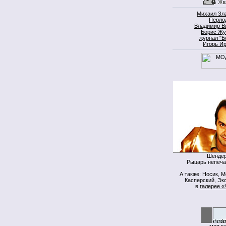
Михаил Зл
Перло
Владимир В
Борис Жу
журнал "Б
Игорь И
Шендер
Рыцарь непеча
А также: Носик, 
Касперский, Экс
в
галерее «
моя к