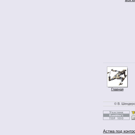
Главная
© В. Шендеро
Астма под контр