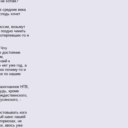
 не хотим?
в средние века
сподь хочет
оссии, возьмут
 поздно чинить
потерпевших-то и
 Что
е достояние
м,
нзий к
 нет уже год, а
но почему-то и
же по нашим
разогнанное НТВ,
будь, кроме
ождественского,
усинского, -
естовывать кого
ный шанс нашей
тормозах, не
и, авось уже