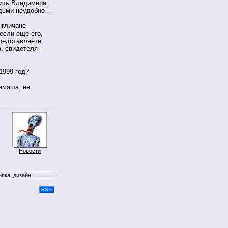
сить Владимира
юдьми неудобно…
нгличане
если еще его,
Представляете
а, свидетеля
1999 год?
мамаша, не
Новости
ипка, дизайн
RSS