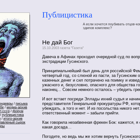
Публицистика
А если хочется поубивать отцов-ко
эдипов комплекс?
Не дай Бог
15.10.2003 газета "Газета"
Давеча в Афинах проходил очередной суд по вопр
экстрадиции Гусинского.
Принципиальнейший был день для российской Фем
четвертый год, со слюной из пасти, за Гусинским 
казенных денег и сил потрачено на поимку и извед
ужасного и, безусловно, опасного для общества го
наконец… Совсем немного осталось – убедить гр
И вот встает посреди Эллады ихний судья и начин
представителя Генеральной прокуратуры РФ, кото
ендевры
/
письма
ебе
/
медиа-архив
убеждать, а того и нет. И из посольства никого не
л ссср
/
форум
ответственный момент – забыли прийти.
/
публицистика
р
/
итого-архив
Как говорила незабвенная фрекен Бок: кажется, я
лавленый сырок
оры
какая досада…
Погодите, но ведь мы же хотим вернуть Гусинског