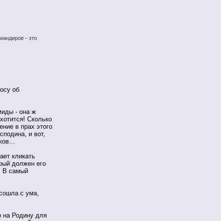
мандиров - это
осу об
иды - она ж
охотится! Сколько
ение в прах этого
сподина, и вот,
еков…
ает кликать
рый должен его
т. В самый
 сошла с ума,
о на Родину для