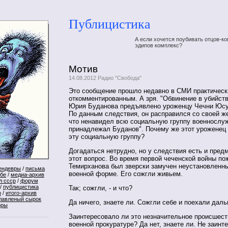
Публицистика
А если хочется поубивать отцов-ко
эдипов комплекс?
Мотив
14.08.2012 Радио "Свобода"
Это сообщение прошло недавно в СМИ практическ
откомментированным. А зря. "Обвинение в убийств
Юрия Буданова предъявлено уроженцу Чечни Юсу
По данным следствия, он расправился со своей ж
что ненавидел всю социальную группу военнослуж
принадлежал Буданов". Почему же этот уроженец
эту социальную группу?
Догадаться нетрудно, но у следствия есть и пред
этот вопрос. Во время первой чеченской войны по
Темирханова был зверски замучен неустановленн
ендевры
/
письма
военной форме. Его сожгли живьем.
ебе
/
медиа-архив
л ссср
/
форум
/
публицистика
Так; сожгли, - и что?
р
/
итого-архив
лавленый сырок
Да ничего, знаете ли. Сожгли себе и поехали даль
оры
Заинтересовало ли это незначительное происшеств
военной прокуратуре? Да нет, знаете ли. Не заинт