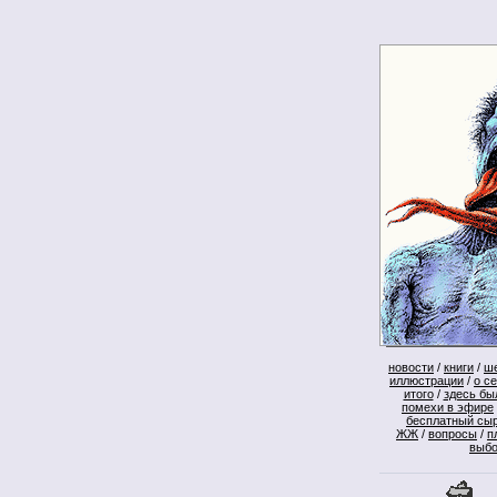
новости
/
книги
/
ш
иллюстрации
/
о с
итого
/
здесь бы
помехи в эфире
бесплатный сы
ЖЖ
/
вопросы
/
п
выб