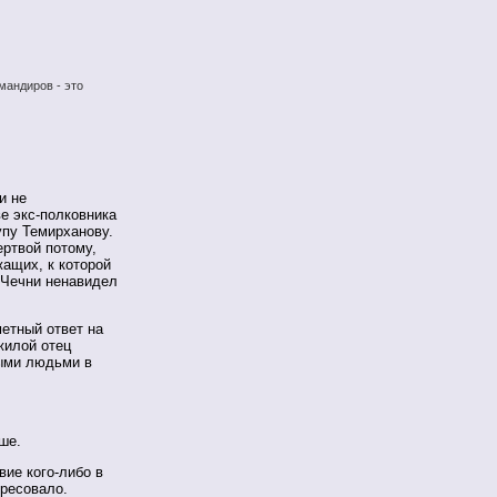
мандиров - это
и не
е экс-полковника
пу Темирханову.
ертвой потому,
ащих, к которой
 Чечни ненавидел
метный ответ на
жилой отец
ыми людьми в
ше.
ие кого-либо в
ересовало.