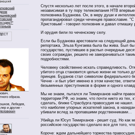
Спустя несколько лет после этого, в начале второ
атковский
независимая в ту пору телекомпания НТВ впервые
дром
полковника Буданова. Он, в меру души и интеллек
ишневский
товский
пропагандировал среди чеченцев православие. "С
есэдер?"
Христовым! - говорил полковник и давал отмашку р
ртеньев
И орудия били по чеченскому селу.
Если бы Буданова арестовали на следующий день
репортажа, Эльза Кунгаева была бы жива. Был бы 
государство, пустившее в распыл очередные деся
своих сограждан, решило не заморачиваться таки
подробностями.
Человеку свойственно искать справедливость. От
убитого отца становится целью жизни не только д
принцев. Буданов стал символом федерального б
Чечне - и был убит именно в этом качестве, ответи
безымянных преступников в форме и одного клавд
ович.
Мы не знаем, пытался ли Темирханов найти право
тного образа.
территории РФ, но знаем, что почти никто из тех, 
сделать, ближе Страсбурга правосудия не нашел.
Мошков, Лебедев,
что наиболее упорных искателей закона, в назида
лер и другие -
Человеки»
убивали вслед за пропавшими родственниками…
Убийца ли Юсуп Темирханов - решит суд. Но как 
российское государство сделало все для того, что
Короче: ждем дальнейшего торжества правосудия.
нопка