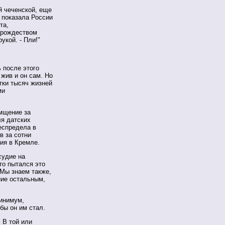
й чеченской, еще
 показала России
та,
 рождеством
укой. - Пли!"
 после этого
жив и он сам. Но
тки тысяч жизней
ми
мщение за
ля датских
еспредела в
в за сотни
ия в Кремле.
судие на
кто пытался это
 Мы знаем также,
ние остальным,
минимум,
бы он им стал.
 В той или