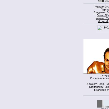
Михаил Зл
Перло
Владимир В
Борис Жу
журнал "Б
Игорь И
Шендер
Рыцарь непеча
А также: Носик, 
Касперский, Экс
в
галерее «
моя к