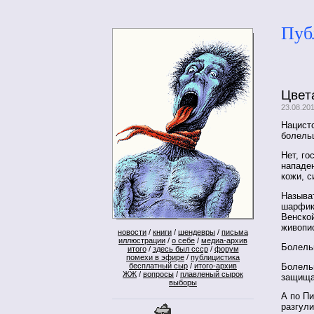
Пуб
Цвет
23.08.20
Нацист
болель
Нет, го
нападе
кожи, с
Называ
шарфик
Венско
живопи
новости
/
книги
/
шендевры
/
письма
иллюстрации
/
о себе
/
медиа-архив
Болель
итого
/
здесь был ссср
/
форум
помехи в эфире
/
публицистика
Болель
бесплатный сыр
/
итого-архив
ЖЖ
/
вопросы
/
плавленый сырок
защища
выборы
А по Пи
разгули