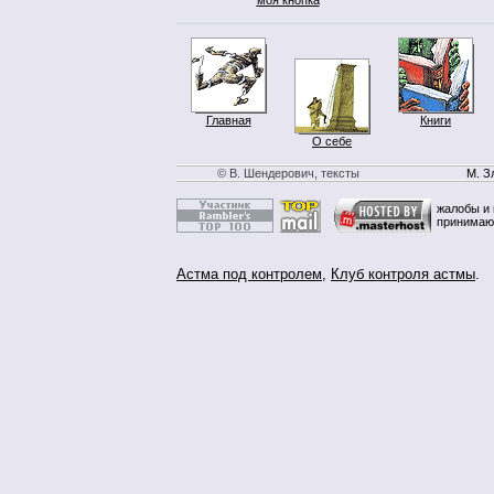
Главная
Книги
О себе
© В. Шендерович, тексты
М. З
жалобы и 
принимаю
Астма под контролем
,
Клуб контроля астмы
.