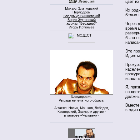
цвет их
Михаил Златковский
Их родн
Перлодром
белых 
Владимир Вишневский
Борис Жутовский
Через д
журнал "Бесэдер?"
Игорь Иртеньев
время 
развер
была пе
написа
Это пр
Идиоты
Прокур
населе
прокура
исполн
Я, при
по цвет
должны,
Шендерович.
Рыцарь непечатного образа.
Вместе
А также: Носик, Мошков, Лебедев,
в один 
Касперский, Экслер и другие -
в
галерее «Человеки»
моя кнопка