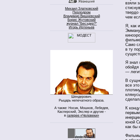
взяли з
стиснув
Михаил Златковский
твердо 
Перлодром
Владимир Вишневский
чем ес
Борис Жутовский
журнал "Бесэдер?"
Я, как 
Игорь Иртеньев
Эмману
киноэр
фильме
Само с
в ту по
сущест
Я знал 
обойдя 
— леги
В сущно
все это
плотину
клянусь
Шендерович.
сделал
Рыцарь непечатного образа.
К концу
А также: Носик, Мошков, Лебедев,
Касперский, Экслер и другие -
первым
в
галерее «Человеки»
инерци
юной Си
как бы
Фильмы
моя кнопка