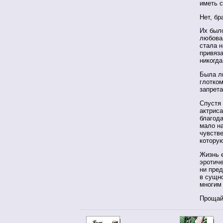
иметь 
Нет, бр
Их было
любова
стала н
привяза
никогда
Была л
глотком
запрета
Спустя
актриса
благода
мало н
чувств
котору
Жизнь 
эротиче
ни пред
в сущно
многим
Прощай