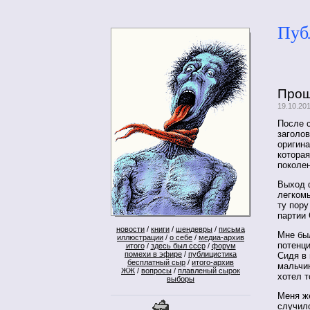
Пуб
Прощ
19.10.20
После 
заголов
оригина
котора
поколе
Выход 
легком
ту пор
партии
новости
/
книги
/
шендевры
/
письма
Мне бы
иллюстрации
/
о себе
/
медиа-архив
потенци
итого
/
здесь был ссср
/
форум
помехи в эфире
/
публицистика
Сидя в
бесплатный сыр
/
итого-архив
мальчи
ЖЖ
/
вопросы
/
плавленый сырок
хотел т
выборы
Меня же
случил