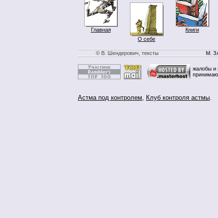
Главная
Книги
О себе
© В. Шендерович, тексты
М. З
жалобы и 
принимаю
Астма под контролем
,
Клуб контроля астмы
.