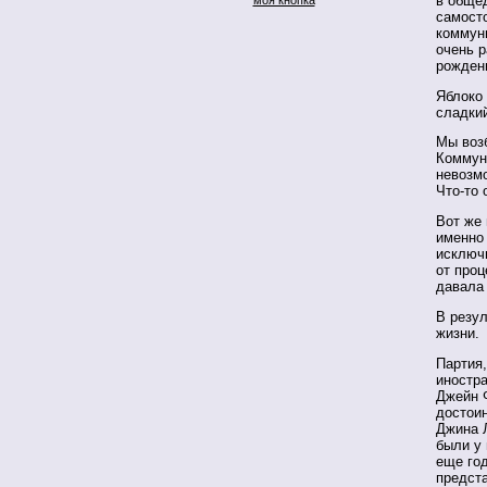
в обще
самост
коммуни
очень р
рожден
Яблоко
сладкий
Мы воз
Коммун
невозм
Что-то 
Вот же 
именно 
исключ
от проц
давала
В резул
жизни.
Партия
иностр
Джейн 
достои
Джина 
были у
еще го
предста