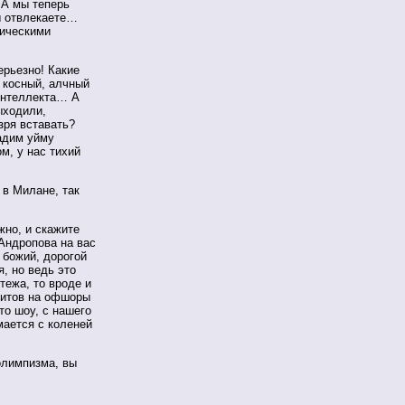
 А мы теперь
ы отвлекаете…
рическими
ерьезно! Какие
н косный, алчный
 интеллекта… А
ыходили,
зря вставать?
дадим уйму
м, у нас тихий
 в Милане, так
жно, и скажите
Андропова на вас
б божий, дорогой
, но ведь это
тежа, то вроде и
митов на офшоры
то шоу, с нашего
ается с коленей
 олимпизма, вы