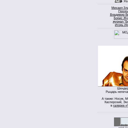
Михаил Зл
Перло
Владимир В
Борис Жу
журнал "Б
Игорь И
Шендер
Рыцарь непеча
А также: Носик, 
Касперский, Экс
в
галерее «
моя к