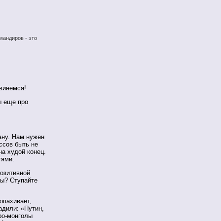
мандиров - это
двинемся!
ы еще про
ану. Нам нужен
ссов быть не
на худой конец.
тями.
позитивной
мы? Ступайте
опахивает,
адили: «Путин,
ро-монголы