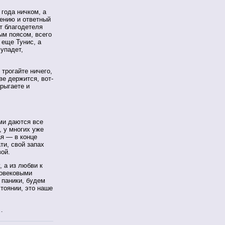
 года ничком, а
ению и ответный
т благодетеля
ым поясом, всего
 еще Тунис, а
 упадет,
 трогайте ничего,
ве держится, вот-
прыгаете и
ми даются все
 у многих уже
ая — в конце
ти, свой запах
вой.
, а из любви к
говековыми
 паники, будем
тоянии, это наше
…