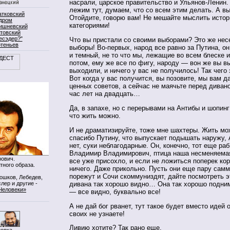
насрали, царское правительство и Ульянов-Ленин.
лежим тут, думаем, что со всем этим делать. А в
атковский
Отойдите, говорю вам! Не мешайте мыслить исто
дром
категориями!
ишневский
товский
есэдер?"
Что вы пристали со своими выборами? Это же нес
ртеньев
выборы! Во-первых, народ все равно за Путина, о
и темный, не то что мы, лежащие во всем блеске
потом, ему же все по фигу, народу — вон же вы в
выходили, и ничего у вас не получилось! Так чего 
Вот когда у вас получится, вы позовите, мы вам 
ценных советов, а сейчас не маячьте перед дивано
час лет на двадцать…
Да, в запахе, но с перерывами на Антибы и шопинг
что жить можно.
И не драматизируйте, тоже мне шахтеры. Жить мо
спасибо Путину, что выпускает подышать наружу, 
нет, суки неблагодарные. Он, конечно, тот еще ра
Владимир Владимирович, птица наша несменяемая
ович.
все уже присохло, и если не ложиться поперек кор
тного образа.
ничего. Даже прикольно. Пусть они еще пару сам
порежут и Сочи скоммуниздят, дайте посмотреть э
Мошков, Лебедев,
лер и другие -
дивана так хорошо видно… Она так хорошо подним
Человеки»
— все видно, буквально все!
А не дай бог рванет, тут такое будет вместо идей
своих не узнаете!
Ливию хотите? Так рано еще.
нопка