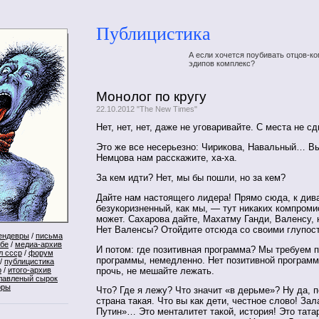
Публицистика
А если хочется поубивать отцов-ко
эдипов комплекс?
Монолог по кругу
22.10.2012 "The New Times"
Нет, нет, нет, даже не уговаривайте. С места не с
Это же все несерьезно: Чирикова, Навальный… В
Немцова нам расскажите, ха-ха.
За кем идти? Нет, мы бы пошли, но за кем?
Дайте нам настоящего лидера! Прямо сюда, к див
безукоризненный, как мы, — тут никаких компроми
может. Сахарова дайте, Махатму Ганди, Валенсу, 
Нет Валенсы? Отойдите отсюда со своими глупос
ендевры
/
письма
ебе
/
медиа-архив
И потом: где позитивная программа? Мы требуем 
л ссср
/
форум
программы, немедленно. Нет позитивной програм
/
публицистика
прочь, не мешайте лежать.
р
/
итого-архив
лавленый сырок
оры
Что? Где я лежу? Что значит «в дерьме»? Ну да, п
страна такая. Что вы как дети, честное слово! Зал
Путин»… Это менталитет такой, история! Это тата