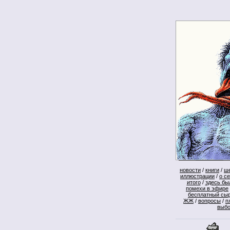
новости
/
книги
/
ш
иллюстрации
/
о с
итого
/
здесь бы
помехи в эфире
бесплатный сы
ЖЖ
/
вопросы
/
п
выб