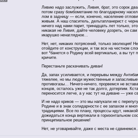
Ливию надо заслужить, Ливия, брат, это сорок два
потом сразу бомбометание по благодарному насел
лом в задницу — если, конечно, население отлови
живым. А наш спаситель, дельтапланерист с черн
ничего над нами парит, тринадцать лет только, это
никакая не Ливия, дайте человеку дозреть, он сам
икарушко ненаглядное…
Нет, нет, никаких потрясений, только эволюция! Не
отойдите от конструкции, и так все на честном сло
вот *банется о Родину всей вертикалью, а вы тут 
кричите.
Перестаньте раскачивать диван!
Да, запах усиливается, и перерывы между Антиба
тяжелее, но мы люди мужественные и запасливые,
противогазы… Ничего-ничего, прорвемся не встав
концов, осталось уже не так долго, дотерпим. Кста
переносится легче, а у нас тут на диване — уже с
И не надо криков — это мы напукали не с перепугу
Родине и в знак солидарности с ее запахом и мно
традициями. Все по плану, процессы идут, никакой
дожидаться конца вертикали в горизонтальном сос
принципиальное решение!
Нет, не уговаривайте, даже с места не сдвинемся