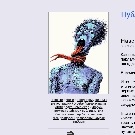
Пуб
Навс
08.09.200
Как пок
парламе
попадан
Впроче
И вот, 
это ник
первых 
цикл: п
- опохм
новости
/
книги
/
шендевры
/
письма
иллюстрации
/
о себе
/
медиа-архив
следую
итого
/
здесь был ссср
/
форум
помехи в эфире
/
публицистика
В стра
бесплатный сыр
/
итого-архив
живет, 
ЖЖ
/
вопросы
/
плавленый сырок
выборы
терять 
цветов,
путем 