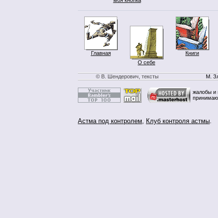
Главная
Книги
О себе
© В. Шендерович, тексты
М. З
жалобы и 
принимаю
Астма под контролем
,
Клуб контроля астмы
.