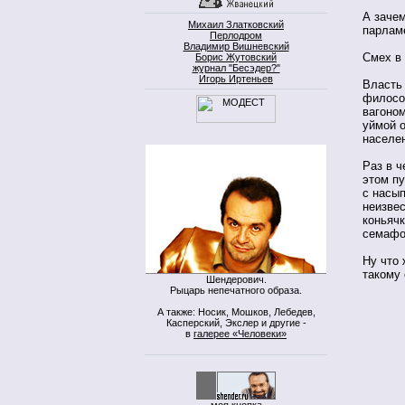
А зачем
Михаил Златковский
парламе
Перлодром
Владимир Вишневский
Смех в 
Борис Жутовский
журнал "Бесэдер?"
Игорь Иртеньев
Власть 
филосо
вагоном
уймой 
населен
Раз в ч
этом п
с насып
неизвес
коньяч
семафо
Ну что 
такому 
Шендерович.
Рыцарь непечатного образа.
А также: Носик, Мошков, Лебедев,
Касперский, Экслер и другие -
в
галерее «Человеки»
моя кнопка