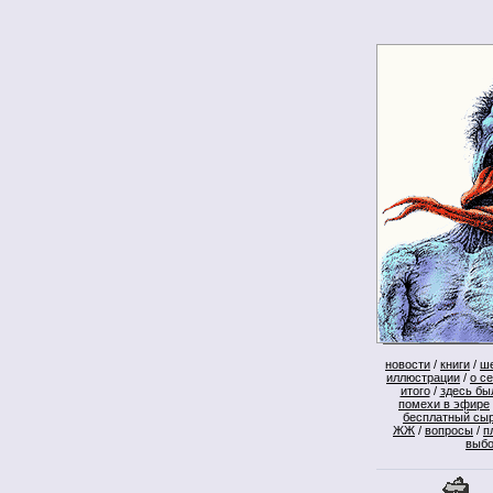
новости
/
книги
/
ш
иллюстрации
/
о с
итого
/
здесь бы
помехи в эфире
бесплатный сы
ЖЖ
/
вопросы
/
п
выб