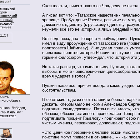
Оказывается, ничего такого он Чаадаеву не писал.
атковский
дром
А писал вот что: «Татарское нашествие - печально
ишневский
зрелище. Пробуждение России, развитие ее могущ
товский
есэдер?"
движение к единству (к русскому единству, разумее
ртеньев
неужели всё это не история, а лишь бледный и по
Вот ведь незадача. Говоря о «пробуждении», Пушк
имел в виду пробуждение от татарского ига (приве
политсовета Шаймиеву). И не делал пошлых умоз
в чем заключается история России, а вступаясь за
горьким философом, утверждал, что история эта у 
Но какая разница, что имел в виду Пушкин, когда н
выборы, в моче - революционная целесообразност
время ударяет в голову?
Пушкин наше всё, причем всегда и какое угодно, с
обстоятельствам.
ович.
В советские годы из поэта слепили борца с царск
тного образа.
дескать, хлебом было не корми Александра Сергее
Мошков, Лебедев,
подгадить самодержавию. Потом выяснилось, что 
лер и другие -
образом, образец истинного православия. Теперь в
Человеки»
подтягивать процент Грызлову - подпирают свою 
чистым именем, перевирают, дописывают, подгон
«Это циничное презрение к человеческой мысли и 
поистине могут привести в отчаяние…» - как писа
нопка