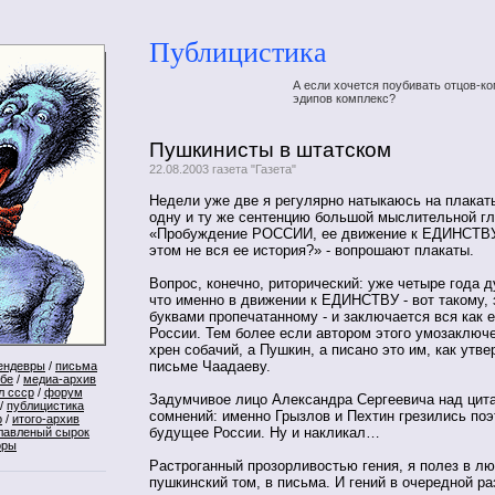
Публицистика
А если хочется поубивать отцов-ко
эдипов комплекс?
Пушкинисты в штатском
22.08.2003 газета "Газета"
Недели уже две я регулярно натыкаюсь на плака
одну и ту же сентенцию большой мыслительной г
«Пробуждение РОССИИ, ее движение к ЕДИНСТВУ
этом не вся ее история?» - вопрошают плакаты.
Вопрос, конечно, риторический: уже четыре года д
что именно в движении к ЕДИНСТВУ - вот такому,
буквами пропечатанному - и заключается вся как 
России. Тем более если автором этого умозаключ
хрен собачий, а Пушкин, а писано это им, как утве
письме Чаадаеву.
ендевры
/
письма
ебе
/
медиа-архив
л ссср
/
форум
Задумчивое лицо Александра Сергеевича над цита
/
публицистика
сомнений: именно Грызлов и Пехтин грезились поэ
р
/
итого-архив
будущее России. Ну и накликал…
лавленый сырок
оры
Растроганный прозорливостью гения, я полез в л
пушкинский том, в письма. И гений в очередной ра