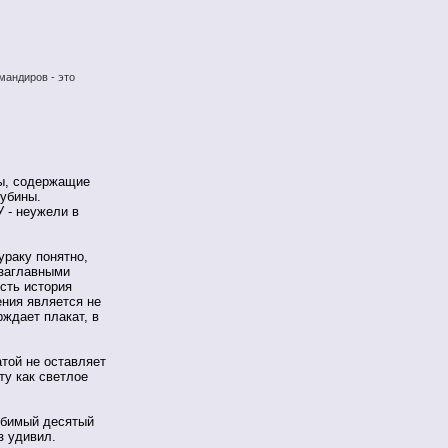
мандиров - это
ты, содержащие
лубины.
 - неужели в
ураку понятно,
 заглавными
есть история
ения является не
рждает плакат, в
той не оставляет
ту как светлое
юбимый десятый
з удивил.