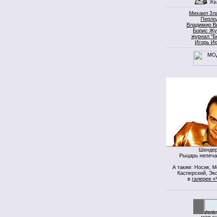
Михаил Зл
Перло
Владимир В
Борис Жу
журнал "Б
Игорь И
Шендер
Рыцарь непеча
А также: Носик, 
Касперский, Экс
в
галерее «
моя к