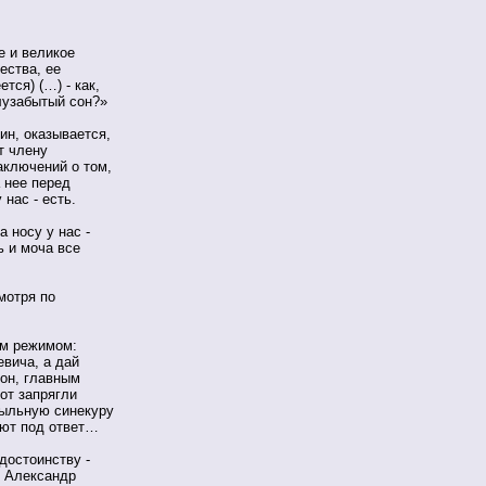
е и великое
ества, ее
тся) (…) - как,
лузабытый сон?»
ин, оказывается,
т члену
аключений о том,
 нее перед
нас - есть.
а носу у нас -
ь и моча все
мотря по
им режимом:
вича, а дай
он, главным
от запрягли
пыльную синекуру
яют под ответ…
достоинству -
л Александр