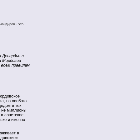
мандиров - это
 Депардье в
а Мордовии
 всем правилам
мордовское
ал, но особого
 дедом в тех
и не миллионы
 в советское
ько и именно
акивает в
ордовские»…