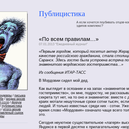
Публицистика
А если хочется поубивать отцов-ко
эдипов комплекс?
«По всем правилам…»
07.01.2013 "Ежедневный журнал"
«Первым городом, который посетил актер Жерар
качестве российского гражданина, стала столиц
Саранск. Здесь гостю была устроена встреча по
знаменитого мордовского гостеприимства…»
Из сообщения ИТАР-ТАСС
В Мордовии сидел мой дед.
Как выглядит в осязании и на запах «знаменитое 
гостеприимство», он мне, подростку, не рассказыв
ендевры
/
письма
секрета тут нет, на то оно и знаменитое: вместе с
ебе
/
медиа-архив
краях мотали нешуточные сроки сотни тысяч, есл
л ссср
/
форум
людей. И только известных среди них - сотни. Уже
/
публицистика
р
/
итого-архив
время слово «Мордовия» означало чаще всего тол
лавленый сырок
это.
оры
Сегодня неуютное существительное «лагеря» выск
Яндексе в первой десятке к прилагательному «м