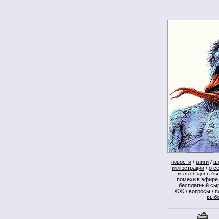
новости
/
книги
/
ш
иллюстрации
/
о с
итого
/
здесь бы
помехи в эфире
бесплатный сы
ЖЖ
/
вопросы
/
п
выб