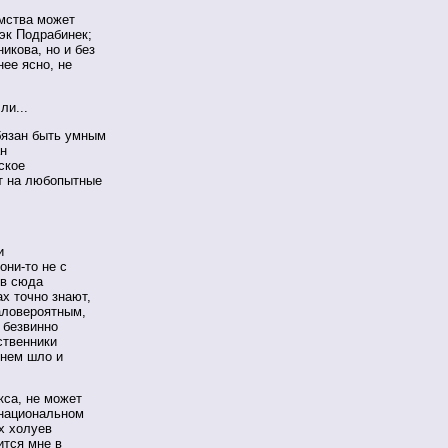
имства может
эк Подрабинек;
икова, но и без
ее ясно, не
ли...
обязан быть умным
ан
ское
т на любопытные
и
они-то не с
ов сюда
ах точно знают,
аловероятным,
и безвинно
ственники
нем шло и
кса, не может
 национальном
х холуев
ится мне в