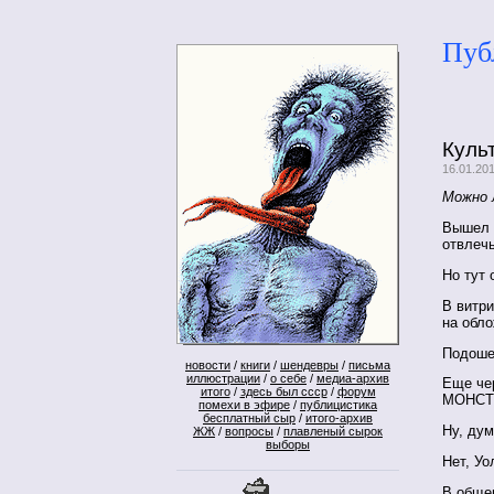
Пуб
Куль
16.01.20
Можно 
Вышел 
отвлечь
Но тут 
В витри
на обл
Подошел
новости
/
книги
/
шендевры
/
письма
иллюстрации
/
о себе
/
медиа-архив
Еще че
итого
/
здесь был ссср
/
форум
МОНСТ
помехи в эфире
/
публицистика
бесплатный сыр
/
итого-архив
Ну, дум
ЖЖ
/
вопросы
/
плавленый сырок
выборы
Нет, Уо
В общем