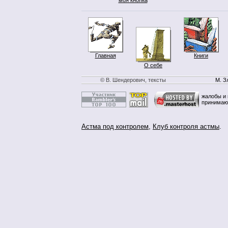
Главная
Книги
О себе
© В. Шендерович, тексты
М. З
жалобы и 
принимаю
Астма под контролем
,
Клуб контроля астмы
.