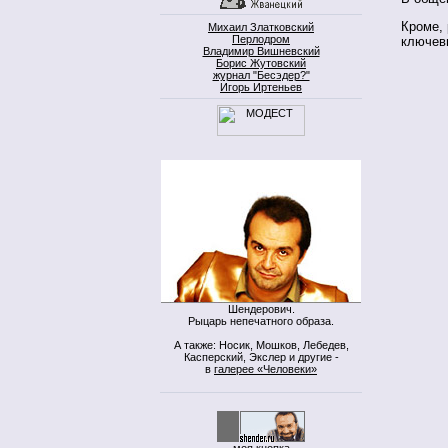
Кроме, 
Михаил Златковский
Перлодром
ключев
Владимир Вишневский
Борис Жутовский
журнал "Бесэдер?"
Игорь Иртеньев
Шендерович.
Рыцарь непечатного образа.
А также: Носик, Мошков, Лебедев,
Касперский, Экслер и другие -
в
галерее «Человеки»
моя кнопка