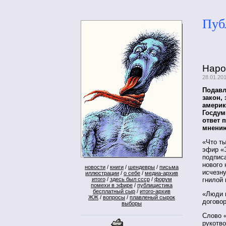
Пуб
Наро
28.01.20
Подавл
закон,
америк
Госдум
ответ 
мнению
«Что ты
эфир «Э
подписа
нового 
новости
/
книги
/
шендевры
/
письма
исчезн
иллюстрации
/
о себе
/
медиа-архив
итого
/
здесь был ссср
/
форум
гнилой 
помехи в эфире
/
публицистика
бесплатный сыр
/
итого-архив
«Люди 
ЖЖ
/
вопросы
/
плавленый сырок
договор
выборы
Слово 
рукотво