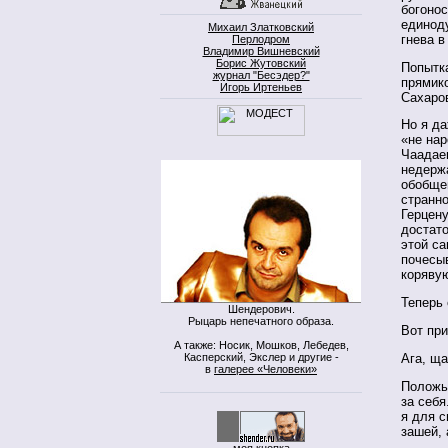
богонос
единод
Михаил Златковский
гнева в
Перлодром
Владимир Вишневский
Борис Жутовский
Попытка
журнал "Бесэдер?"
прямико
Игорь Иртеньев
Сахаро
Но я да
«не нар
Чаадае
недерж
обобщен
странно
Герцену
достато
этой са
почесыв
коряву
Теперь 
Шендерович.
Рыцарь непечатного образа.
Вот при
А также: Носик, Мошков, Лебедев,
Касперский, Экслер и другие -
Ага, ща
в
галерее «Человеки»
Положь 
за себя
я для с
зашей, 
моя кнопка