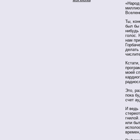
«Народ»
миллио
Вселенн
Ты, кон
был бы 
нибудь 
голос. 
нам при
Горбаче
делать 
числит
Кстати,
програ
моей сп
кардио
радиос
Это, ра
пока бу
счет ау
И ведь 
стерео
гнилой…
или быт
исполос
времен