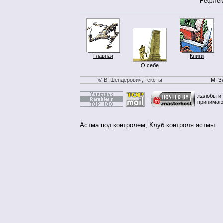
Рефле
Главная
Книги
О себе
© В. Шендерович, тексты
М. З
жалобы и 
принимаю
Астма под контролем
,
Клуб контроля астмы
.