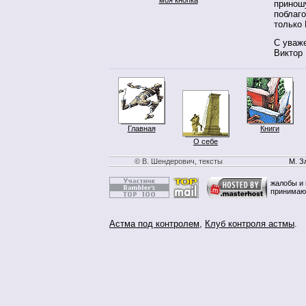
приношу
поблаго
только 
С уваж
Виктор
Главная
Книги
О себе
© В. Шендерович, тексты
М. З
жалобы и 
принимаю
Астма под контролем
,
Клуб контроля астмы
.