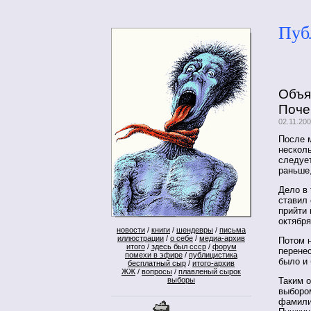
Пуб
Объя
Поче
02.11.20
После 
несколь
следует
раньше,
Дело в 
ставил
прийти 
октября
новости
/
книги
/
шендевры
/
письма
иллюстрации
/
о себе
/
медиа-архив
Потом 
итого
/
здесь был ссср
/
форум
перенес
помехи в эфире
/
публицистика
было и 
бесплатный сыр
/
итого-архив
ЖЖ
/
вопросы
/
плавленый сырок
Таким 
выборы
выбором
фамили