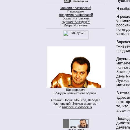
Пушкин
Михаил Златковский
Я выбр
Перлодром
Владимир Вишневский
Я решил
Борис Жутовский
упомян
журнал "Бесэдер?"
россиян
Игорь Иртеньев
погляде
читалос
Впроче
"живьем
предви
Двусмы
митинг
полнот
были с
день м
Лужков,
митинга
Шендерович.
В итоге
Рыцарь непечатного образа.
адреса
А также: Носик, Мошков, Лебедев,
некото
Касперский, Экслер и другие -
то, что
в
галерее «Человеки»
а сам н
Последн
дилетан
деятель
моя кнопка