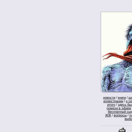
новости
/
книги
/
ш
иллюстрации
/
о с
итого
/
здесь бы
помехи в эфире
бесплатный сы
ЖЖ
/
вопросы
/
п
выб