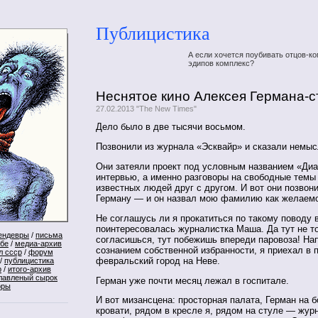
Публицистика
А если хочется поубивать отцов-ко
эдипов комплекс?
Неснятое кино Алексея Германа-
27.02.2013 "The New Times"
Дело было в две тысячи восьмом.
Позвонили из журнала «Эсквайр» и сказали немы
Они затеяли проект под условным названием «Ди
интервью, а именно разговоры на свободные темы
известных людей друг с другом. И вот они позво
Герману — и он назвал мою фамилию как желаемо
Не соглашусь ли я прокатиться по такому поводу 
поинтересовалась журналистка Маша. Да тут не то
ендевры
/
письма
согласишься, тут побежишь впереди паровоза! На
ебе
/
медиа-архив
сознанием собственной избранности, я приехал в
л ссср
/
форум
февральский город на Неве.
/
публицистика
р
/
итого-архив
лавленый сырок
Герман уже почти месяц лежал в госпитале.
оры
И вот мизансцена: просторная палата, Герман на 
кровати, рядом в кресле я, рядом на стуле — жур