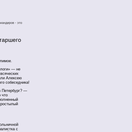
мандиров - это
старшего
слимое.
алоги» — не
 всяческих
нили Алексею
го собеседника!
в Петербург? —
 что
полненный
 простылый
больничной
налистка с