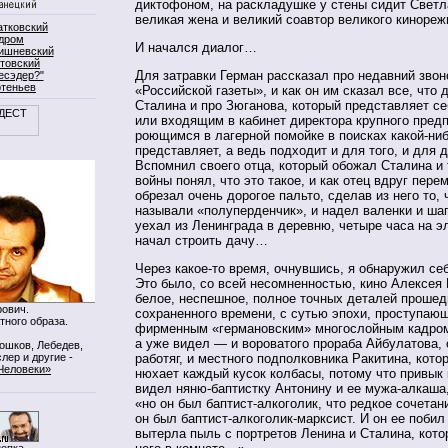
диктофоном, на раскладушке у стены сидит Светл
великая жена и великий соавтор великого кинореж
атковский
дром
И начался диалог…
ишневский
товский
Для затравки Герман рассказал про недавний звон
есэдер?"
ртеньев
«Российской газеты», и как он им сказал все, что 
Сталина и про Зюганова, который представляет с
или входящим в кабинет директора крупного предп
роющимся в лагерной помойке в поисках какой-ниб
представляет, а ведь подходит и для того, и для 
Вспомнил своего отца, который обожал Сталина и
войны понял, что это такое, и как отец вдруг пере
обрезал очень дорогое пальто, сделав из него то, 
называли «полуперденчик», и надел валенки и шап
уехал из Ленинграда в деревню, четыре часа на эл
начал строить дачу…
Через какое-то время, очнувшись, я обнаружил себ
Это было, со всей несомненностью, кино Алексея 
белое, неспешное, полное точных деталей прошед
ович.
сохраненного времени, с сутью эпохи, проступающ
тного образа.
фирменным «германовским» многослойным кадро
а уже видел — и вороватого прораба Айбулатова,
Мошков, Лебедев,
лер и другие -
работяг, и местного подполковника Ракитина, котор
Человеки»
нюхает каждый кусок колбасы, потому что привык
видел няню-баптистку Антонину и ее мужа-алкаша,
«но он был баптист-алкоголик, что редкое сочетани
он был баптист-алкоголик-марксист. И он ее побил 
вытерла пыль с портретов Ленина и Сталина, кото
нопка