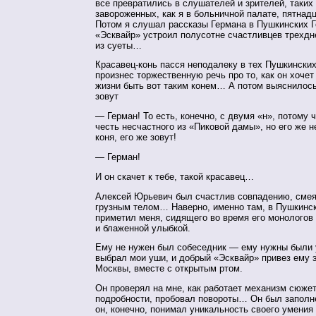
все превратились в слушателей и зрителей, таких
завороженных, как я в больничной палате, пятнадц
Потом я слушал рассказы Германа в Пушкинских Г
«Эсквайр» устроил полусотне счастливцев трехд
из суеты…
Красавец-конь пасся неподалеку в тех Пушкинских
произнес торжественную речь про то, как он хоче
жизни быть вот таким конем… А потом выяснилось,
зовут
— Герман! То есть, конечно, с двумя «н», потому ч
честь несчастного из «Пиковой дамы», но его же н
коня, его же зовут!
— Герман!
И он скачет к тебе, такой красавец…
Алексей Юрьевич был счастлив совпадению, смея
грузным телом… Наверно, именно там, в Пушкинск
приметил меня, сидящего во время его монологов
и блаженной улыбкой.
Ему не нужен был собеседник — ему нужны были 
выбрал мои уши, и добрый «Эсквайр» привез ему 
Москвы, вместе с открытым ртом.
Он проверял на мне, как работает механизм сюже
подробности, пробовал повороты… Он был запол
он, конечно, понимал уникальность своего умения