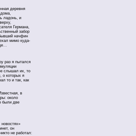
енная деревня
 дома,
ь ладонь, и
верху,
сателя Германа,
ьственный забор
 бывший начфин
ехал мимо куда-
еде…
ру раз я пытался
имуляции
не слышал их, то
, о которых я
л то и так, как
звестная, в
ры: около
о были две
 новостях»
инет, он
икто не работал: