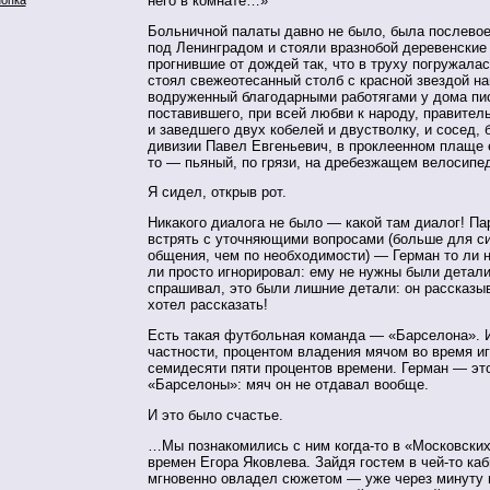
него в комнате…»
Больничной палаты давно не было, была послево
под Ленинградом и стояли вразнобой деревенские
прогнившие от дождей так, что в труху погружалас
стоял свежеотесанный столб с красной звездой на
водруженный благодарными работягами у дома пи
поставившего, при всей любви к народу, правител
и заведшего двух кобелей и двустволку, и сосед,
дивизии Павел Евгеньевич, в проклеенном плаще 
то — пьяный, по грязи, на дребезжащем велосип
Я сидел, открыв рот.
Никакого диалога не было — какой там диалог! Па
встрять с уточняющими вопросами (больше для с
общения, чем по необходимости) — Герман то ли 
ли просто игнорировал: ему не нужны были детали
спрашивал, это были лишние детали: он рассказыва
хотел рассказать!
Есть такая футбольная команда — «Барселона». И
частности, процентом владения мячом во время иг
семидесяти пяти процентов времени. Герман — эт
«Барселоны»: мяч он не отдавал вообще.
И это было счастье.
…Мы познакомились с ним когда-то в «Московских
времен Егора Яковлева. Зайдя гостем в чей-то каб
мгновенно овладел сюжетом — уже через минуту н