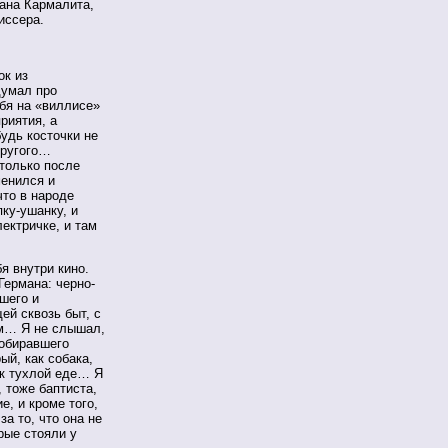
ана Кармалита,
иссера.
ок из
думал про
ебя на «виллисе»
риятия, а
удь косточки не
другого…
 только после
менился и
что в народе
ку-ушанку, и
ектричке, и там
я внутри кино.
Германа: черно-
шего и
ей сквозь быт, с
м… Я не слышал,
 обиравшего
ый, как собака,
 к тухлой еде… Я
 тоже баптиста,
е, и кроме того,
за то, что она не
рые стояли у