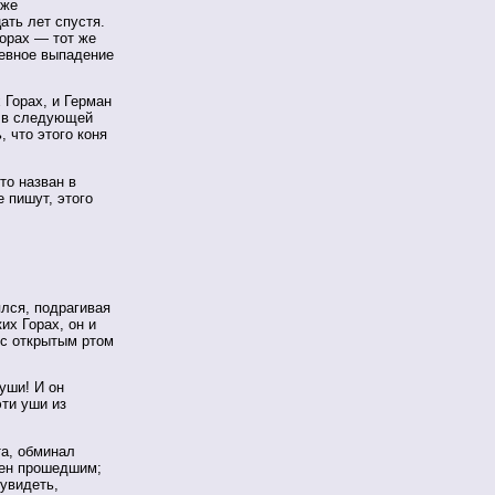
 же
ать лет спустя.
орах — тот же
невное выпадение
 Горах, и Герман
т в следующей
 что этого коня
то назван в
е пишут, этого
лся, подрагивая
их Горах, он и
 с открытым ртом
уши! И он
эти уши из
та, обминал
нен прошедшим;
 увидеть,