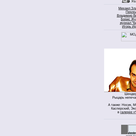
Михаил Зл
Перло
Владимир В
Борис Жу
журнал "Б
Игорь И
Шендер
Рыцарь непеча
А также: Носик, 
Касперский, Экс
в
галерее «
моя к