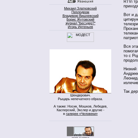
RTVi т
приход
Михаил Златковский
Перлодром
Вот и д
Владимир Вишневский
цитиру
Борис Жутовский
журнал "Бесэдер?"
телезри
Игорь Иртеньев
Прохано
телека
патриот
Вся эта
помогая
то с Ро
продол
Низкий 
Андрее
Леонид
излечив
Так дер
Шендерович.
Рыцарь непечатного образа.
А также: Носик, Мошков, Лебедев,
Касперский, Экслер и другие -
в
галерее «Человеки»
моя кнопка