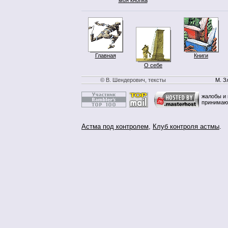
Главная
Книги
О себе
© В. Шендерович, тексты
М. З
жалобы и 
принимаю
Астма под контролем
,
Клуб контроля астмы
.