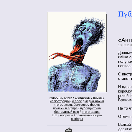
Пуб
«Ант
13.03.20
Давным
байка о
получил
написа
С инстр
станет 
И однаж
коробку
речей 
новости
/
книги
/
шендевры
/
письма
Брежне
иллюстрации
/
о себе
/
медиа-архив
итого
/
здесь был ссср
/
форум
Не то 
помехи в эфире
/
публицистика
бесплатный сыр
/
итого-архив
ЖЖ
/
вопросы
/
плавленый сырок
Отличн
выборы
Всякий 
десятк