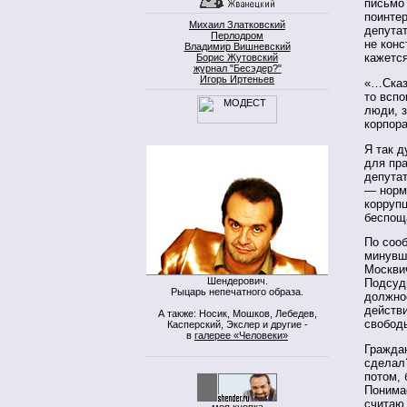
письмо
поинтер
Михаил Златковский
депутат
Перлодром
не конс
Владимир Вишневский
кажетс
Борис Жутовский
журнал "Бесэдер?"
Игорь Иртеньев
«…Сказа
то всп
люди, з
корпора
Я так д
для пра
депута
— норм
коррупц
беспощ
По соо
минувш
Москви
Шендерович.
Подсуди
Рыцарь непечатного образа.
должно
действи
А также: Носик, Мошков, Лебедев,
свобод
Касперский, Экслер и другие -
в
галерее «Человеки»
Гражда
сделал
потом, 
Понима
считаю,
моя кнопка