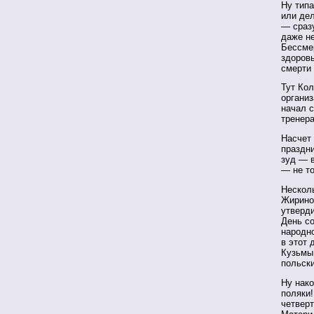
Ну типа
или дел
— сразу
даже н
Бессме
здоровь
смерти
Тут Ко
органи
начал 
тренера
Насчет
праздни
зуд — в
— не то
Нескол
Жиринов
утверди
День со
народно
в этот 
Кузьмы
польски
Ну нако
поляки
четверт