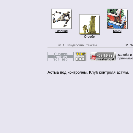
Главная
Книги
О себе
© В. Шендерович, тексты
М. З
жалобы и 
принимаю
Астма под контролем
,
Клуб контроля астмы
.