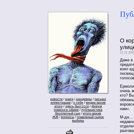
Пуб
О ко
улиц
11.11.20
Даже в
предат
взял вд
посвящ
голосов
Ермоли
очень ж
кто? Вы
новости
/
книги
/
шендевры
/
письма
обязаны
иллюстрации
/
о себе
/
медиа-архив
воровс
итого
/
здесь был ссср
/
форум
нам».
помехи в эфире
/
публицистика
бесплатный сыр
/
итого-архив
М-да… 
ЖЖ
/
вопросы
/
плавленый сырок
выборы
недавно
отделе
разгова