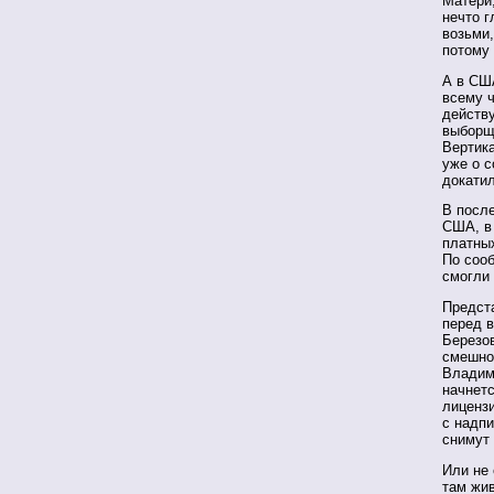
Матери,
нечто г
возьми,
потому
А в СШ
всему ч
действу
выборщ
Вертика
уже о 
докати
В посл
США, в
платны
По соо
смогли 
Предст
перед 
Березов
смешно
Владим
начнетс
лицензи
с надп
снимут 
Или не 
там жи