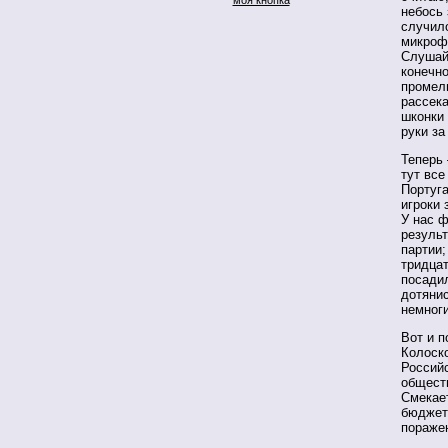
небось 
случил
микроф
Слушайт
конечно
промель
рассека
шконки 
руки за
Теперь 
тут все
Португа
игроки 
У нас 
резуль
партии
тридца
посадил
дотянис
немног
Вот и п
Колоск
Россий
обществ
Смекает
бюджет
пораже