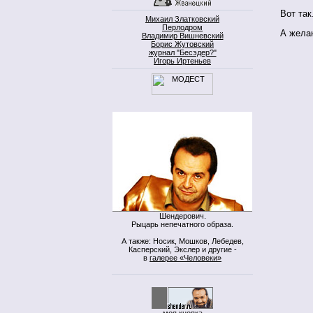
Вот так
Михаил Златковский
Перлодром
А жела
Владимир Вишневский
Борис Жутовский
журнал "Бесэдер?"
Игорь Иртеньев
Шендерович.
Рыцарь непечатного образа.
А также: Носик, Мошков, Лебедев,
Касперский, Экслер и другие -
в
галерее «Человеки»
моя кнопка