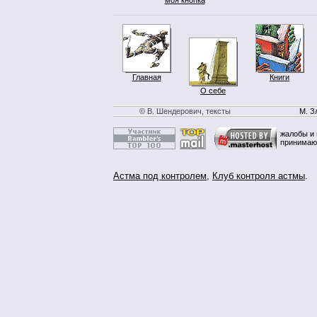
Главная
Книги
О себе
© В. Шендерович, тексты
М. З
жалобы и 
принимаю
Астма под контролем
,
Клуб контроля астмы
.