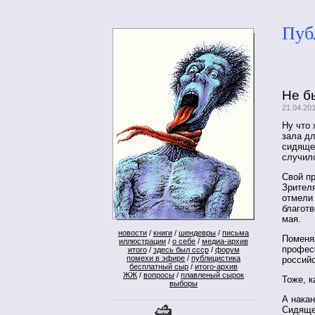
Пуб
Не б
21.04.20
Ну что 
зала д
сидящей
случил
Свой п
Зрителя
отмели
благотв
мая.
новости
/
книги
/
шендевры
/
письма
Поменя
иллюстрации
/
о себе
/
медиа-архив
професс
итого
/
здесь был ссср
/
форум
помехи в эфире
/
публицистика
россий
бесплатный сыр
/
итого-архив
ЖЖ
/
вопросы
/
плавленый сырок
Тоже, 
выборы
А нака
Сидяще