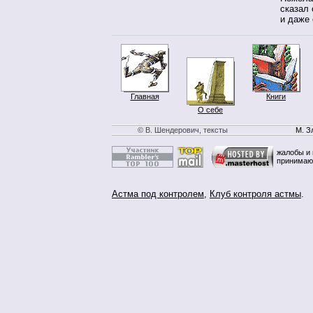
сказал
и даже 
Главная
Книги
О себе
© В. Шендерович, тексты
М. З
жалобы и 
принимаю
Астма под контролем
,
Клуб контроля астмы
.