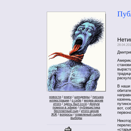
Пуб
Нети
28.04.20
Дмитри
Америка
станов
выраста
традиц
раскула
В наши
обитате
направи
новости
/
книги
/
шендевры
/
письма
казенн
иллюстрации
/
о себе
/
медиа-архив
путинс
итого
/
здесь был ссср
/
форум
помехи в эфире
/
публицистика
вот, со
бесплатный сыр
/
итого-архив
первона
ЖЖ
/
вопросы
/
плавленый сырок
выборы
Некото
перелез
«стары