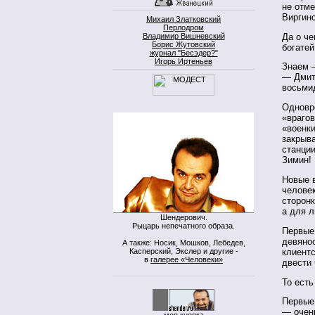
не отм
Виргин
Михаил Златковский
Перлодром
Да о че
Владимир Вишневский
Борис Жутовский
богатей
журнал "Бесэдер?"
Игорь Иртеньев
Знаем 
— Дмит
восьми
Одновре
«врагов
«военк
закрыв
станции
Зимин!
Новые 
челове
сторон
а для 
Шендерович.
Рыцарь непечатного образа.
Первые
девянос
А также: Носик, Мошков, Лебедев,
Касперский, Экслер и другие -
клиентс
в
галерее «Человеки»
двести
То ест
Первые 
— очень
моя кнопка