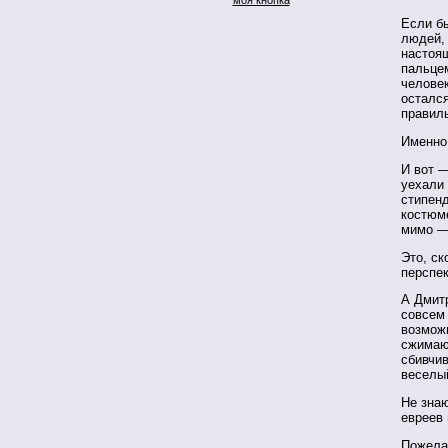
Если б
людей, 
настоящ
пальцем
человек
остался
правил
Именно
И вот —
уехали 
стипенд
костюм
мимо —
Это, ск
перспек
А Дмитр
совсем 
возможн
сжимаю
сбивчив
веселый
Не знаю
евреев
Пожелан